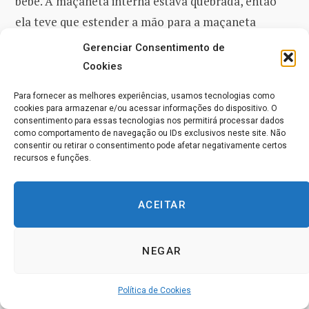
bebê. A maçaneta interna estava quebrada, então
ela teve que estender a mão para a maçaneta
externa, apertar o botão e ao mesmo tempo puxar a
Gerenciar Consentimento de
maçaneta. Ela sentiu uma onda repentina de dor
Cookies
quando deslocou o polegar.
Para fornecer as melhores experiências, usamos tecnologias como
cookies para armazenar e/ou acessar informações do dispositivo. O
consentimento para essas tecnologias nos permitirá processar dados
Quando eu a examinei, eu vi que o seu pulso estava
como comportamento de navegação ou IDs exclusivos neste site. Não
inchado com o dobro do tamanho normal e a ulna
consentir ou retirar o consentimento pode afetar negativamente certos
recursos e funções.
parecia deslocada. Trinta segundos depois ela estava
sem dor; dois minutos depois, todo o inchaço
ACEITAR
(aumentando em tamanho) havia desaparecido. Os
ossos voltaram ao seu lugar natural.
NEGAR
Eu recebi um telefonema de uma jovem que eu
conheço. O marido dela, que era dono de seu
Política de Cookies
próprio negócio, aparentemente estava sofrendo