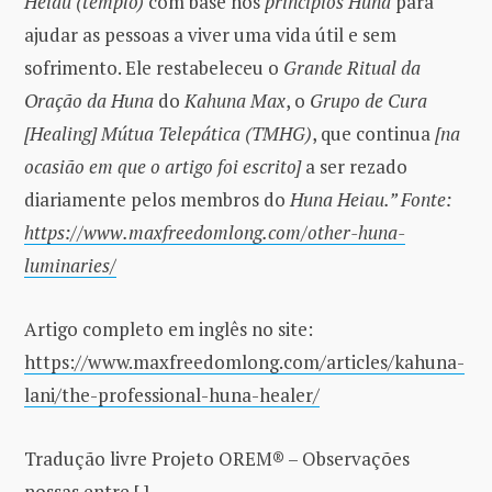
Heiau (templo)
com base nos
princípios Huna
para
ajudar as pessoas a viver uma vida útil e sem
sofrimento. Ele restabeleceu o
Grande Ritual da
Oração da Huna
do
Kahuna Max
, o
Grupo de Cura
[Healing] Mútua Telepática (TMHG)
, que continua
[na
ocasião em que o artigo foi escrito]
a ser rezado
diariamente pelos membros do
Huna Heiau.” Fonte:
https://www.maxfreedomlong.com/other-huna-
luminaries/
Artigo completo em inglês no site:
https://www.maxfreedomlong.com/articles/kahuna-
lani/the-professional-huna-healer/
Tradução livre Projeto OREM® – Observações
nossas entre [ ].