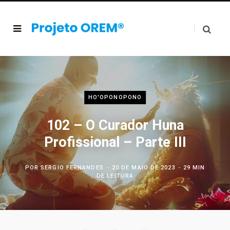
HO'OPONOPONO
102 – O Curador Huna
Profissional – Parte III
POR
SERGIO FERNANDES
20 DE MAIO DE 2023
29 MIN
DE LEITURA