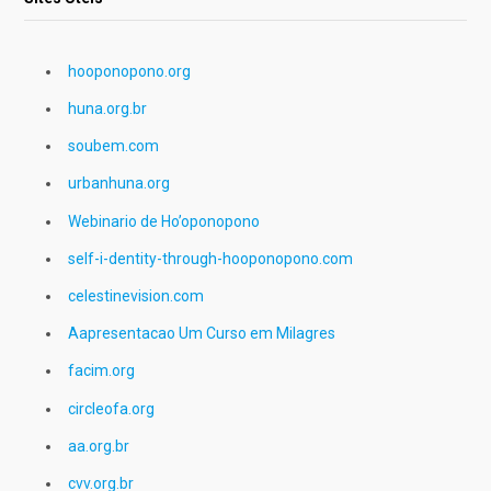
hooponopono.org
huna.org.br
soubem.com
urbanhuna.org
Webinario de Ho’oponopono
self-i-dentity-through-hooponopono.com
celestinevision.com
Aapresentacao Um Curso em Milagres
facim.org
circleofa.org
aa.org.br
cvv.org.br