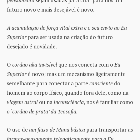
pensamento
sejam usadas para criar para nós um
futuro novo e mais desejável é novo.
A acumulação de força vital extra
e o seu envio ao Eu
Superior
para ser usada na criação do futuro
desejado é novidade.
O
cordão aka invisível
que nos conecta com o
Eu
Superior
é novo; mas um mecanismo ligeiramente
semelhante para conectar a parte
consciente
do
homem ao corpo físico, quando fora dele, como na
viagem astral
ou na
inconsciência
, nos é familiar como
o ‘cordão de prata’ da Teosofia.
O uso de
um fluxo de Mana básica
para transportar as
formas-pensamento telepaticamente para o Eu