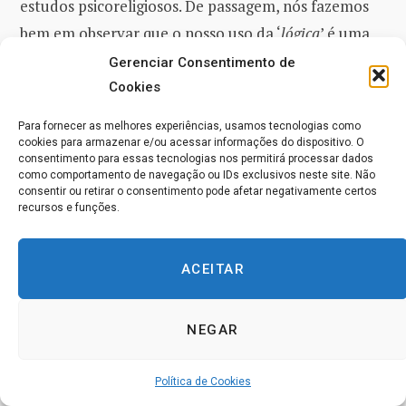
estudos psicoreligiosos. De passagem, nós fazemos
bem em observar que o nosso uso da ‘
lógica
’ é uma
ferramenta pouco confiável para medir os materiais
Gerenciar Consentimento de
com os quais nós estamos lidando. As doutrinas do
Cookies
karma
e da
reencarnação
são lindamente lógicas,
Para fornecer as melhores experiências, usamos tecnologias como
entretanto APENAS se não olharmos muito de
cookies para armazenar e/ou acessar informações do dispositivo. O
consentimento para essas tecnologias nos permitirá processar dados
perto a primeira premissa. A mesma fraqueza é
como comportamento de navegação ou IDs exclusivos neste site. Não
consentir ou retirar o consentimento pode afetar negativamente certos
revelada em todo sistema em que a ideia de uma
recursos e funções.
Inteligência Suprema é bem desenvolvida.
ACEITAR
Tomemos o exemplo de assumir que Deus TEM QUE
ser a soma total de todas as coisas criadas. Isso
parece uma boa
suposição
, entretanto, então segue-
NEGAR
se, com terrível lógica, que não há nada fora de Deus
e que Ele tem que, portanto, ser TUDO O QUE
Política de Cookies