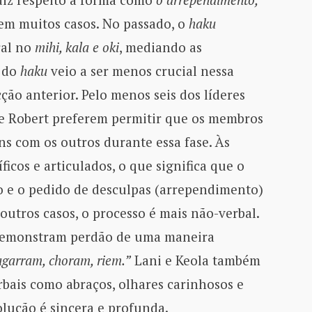
m muitos casos. No passado, o
haku
ral no
mihi, kala e oki
, mediando as
l do
haku
veio a ser menos crucial nessa
cção anterior. Pelo menos seis dos líderes
n e Robert preferem permitir que os membros
s com os outros durante essa fase. Às
ficos e articulados, o que significa que o
o e o pedido de desculpas (arrependimento)
outros casos, o processo é mais não-verbal.
 demonstram perdão de uma maneira
agarram, choram, riem.”
Lani e Keola também
rbais como abraços, olhares carinhosos e
olução é sincera e profunda.