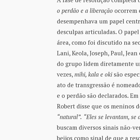
o perdão e a liberação
ocorrem e
desempenhava um papel cent
desculpas articuladas. O pape
área, como foi discutido na se
Lani, Keola, Joseph, Paul, Jea
do grupo lidem diretamente un
vezes,
mihi, kala e oki
são especí
ato de transgressão é nomead
e o perdão são declarados. Em 
Robert disse que os meninos
“natural”.
“Eles se levantam, se 
buscam diversos sinais não-ve
beijos como sinal de que a res