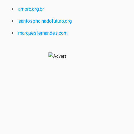
amorc.org.br
santosoficinadofuturo.org
marquesfernandes.com