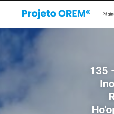
Página
135 
In
R
Ho’o