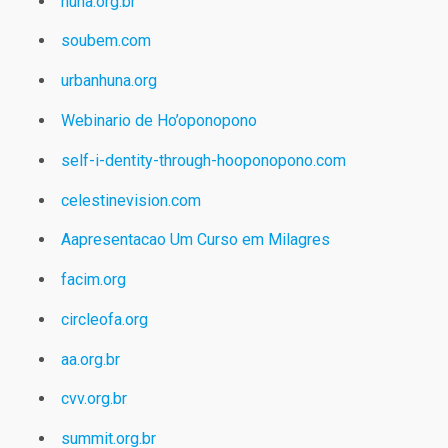
huna.org.br
soubem.com
urbanhuna.org
Webinario de Ho’oponopono
self-i-dentity-through-hooponopono.com
celestinevision.com
Aapresentacao Um Curso em Milagres
facim.org
circleofa.org
aa.org.br
cvv.org.br
summit.org.br