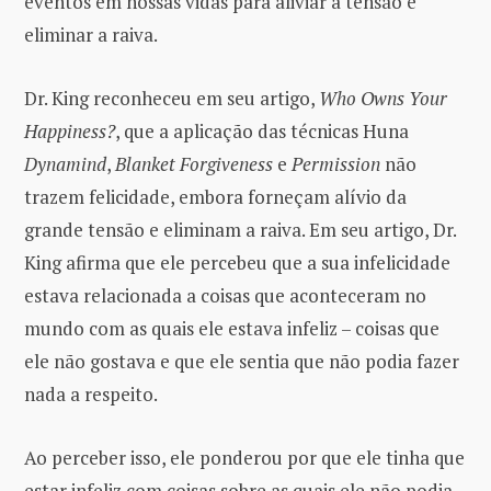
eventos em nossas vidas para aliviar a tensão e
eliminar a raiva.
Dr. King reconheceu em seu artigo,
Who Owns Your
Happiness?
, que a aplicação das técnicas Huna
Dynamind
,
Blanket Forgiveness
e
Permission
não
trazem felicidade, embora forneçam alívio da
grande tensão e eliminam a raiva. Em seu artigo, Dr.
King afirma que ele percebeu que a sua infelicidade
estava relacionada a coisas que aconteceram no
mundo com as quais ele estava infeliz – coisas que
ele não gostava e que ele sentia que não podia fazer
nada a respeito.
Ao perceber isso, ele ponderou por que ele tinha que
estar infeliz com coisas sobre as quais ele não podia