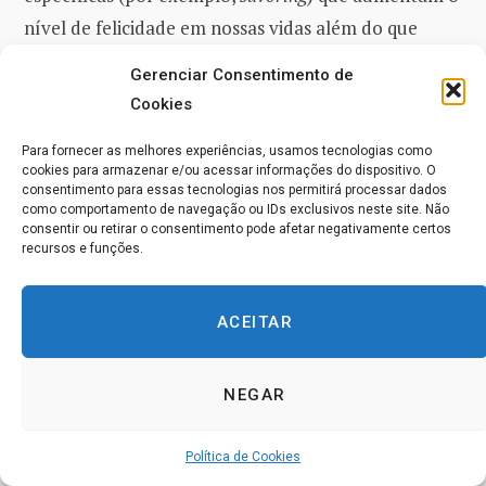
nível de felicidade em nossas vidas além do que
pode surgir da superação de dificuldades e
Gerenciar Consentimento de
adversidades.
Cookies
De acordo com pesquisas psicológicas, ser capaz de
Para fornecer as melhores experiências, usamos tecnologias como
cookies para armazenar e/ou acessar informações do dispositivo. O
lidar com eventos negativos tem pouco a ver com
consentimento para essas tecnologias nos permitirá processar dados
como comportamento de navegação ou IDs exclusivos neste site. Não
ser capaz de encontrar alegria em eventos positivos.
consentir ou retirar o consentimento pode afetar negativamente certos
Em outras palavras, só porque você não está para
recursos e funções.
baixo não significa que você está para cima. E só
porque coisas boas acontecem não significa
ACEITAR
necessariamente que você as desfrute ou aprecie.
Em vez disso, encontrar alegria é uma arte e uma
NEGAR
ciência.
Política de Cookies
Pesquisas indicam que o nível de alegria que nós