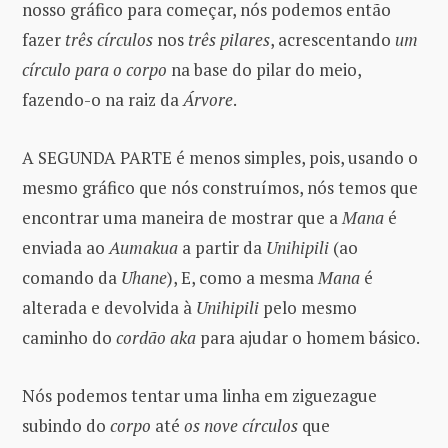
nosso gráfico para começar, nós podemos então
fazer
três círculos
nos
três pilares
, acrescentando
um
círculo para o corpo
na base do pilar do meio,
fazendo-o na raiz da
Árvore
.
A SEGUNDA PARTE é menos simples, pois, usando o
mesmo gráfico que nós construímos, nós temos que
encontrar uma maneira de mostrar que a
Mana
é
enviada ao
Aumakua
a partir da
Unihipili
(ao
comando da
Uhane
), E, ​​como a mesma
Mana
é
alterada e devolvida à
Unihipili
pelo mesmo
caminho do
cordão aka
para ajudar o homem básico.
Nós podemos tentar uma linha em ziguezague
subindo do
corpo
até
os nove c
í
rculos
que