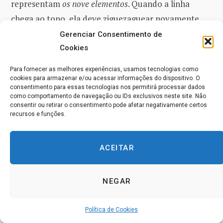
representam
os nove elementos
. Quando a linha
chega ao topo, ela deve ziguezaguear novamente
para baixo – uma representação bastante
Gerenciar Consentimento de
complicada.
Cookies
Para fornecer as melhores experiências, usamos tecnologias como
O
relâmpago
tem sido o símbolo
Huna
dessa viagem
cookies para armazenar e/ou acessar informações do dispositivo. O
consentimento para essas tecnologias nos permitirá processar dados
de
Mana
e, portanto, nós podemos estar no caminho
como comportamento de navegação ou IDs exclusivos neste site. Não
certo. Pode ser mais fácil fazer esse desenho se nós
consentir ou retirar o consentimento pode afetar negativamente certos
recursos e funções.
escalonarmos
os nove círculos
de modo que formem
triângulos e se adaptem melhor aos ziguezagues.
ACEITAR
Para a terceira etapa e complicação, nós
precisaremos simbolizar o fato de que os
eus
estão
NEGAR
ligados por seus
corpos aka
e controles mentais e
compartilhamentos mentais, tais como o comando
Política de Cookies