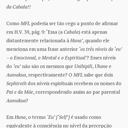
da Cabala!!
Como
MFL
poderia ser tão cego a ponto de afirmar
em H.V. 39, pág. 9: ‘Essa (a
Cabala
) está apenas
distantemente relacionada à
Huna’
, quando ele
menciona em uma frase anterior
‘os três níveis do ‘eu’
– o Emocional, o Mental e o Espiritual’
? Esses níveis
do
‘eu’
não são os mesmos que
Unihipili
,
Uhane
e
Aumakua
, respectivamente? O
MFL
sabe que dois
Sephiroth
dos níveis espirituais recebem os nomes do
Pai e da Mãe
, correspondendo assim ao par parental
Aumakua
?
Em
Huna
, o termo
‘Eu’ [‘Self’]
é usado como
equivalente à consciência no nível da percepção