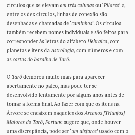
círculos que se elevam
em três colunas
ou ‘
Pilares
’ e,
entre os dez círculos, linhas de conexão são
desenhadas e chamadas de ‘
caminhos
’. Os círculos
também recebem nomes individuais e são feitos para
corresponder às letras do alfabeto
Hebraico
, com
planetas e itens da
Astrologia
, com números e com
as
cartas do baralho de Tarô
.
O
Tarô
demorou muito mais para aparecer
abertamente no palco, mas pode ter se
desenvolvido lentamente por alguns anos antes de
tomar a forma final. Ao fazer com que os itens na
Árvore se encaixem naqueles dos
Arcanos [Triunfos]
Maiores do Tarô
,
Fortun
e sugere que, onde houver
uma discrepância, pode ser ‘
um disfarce
’ usado com o