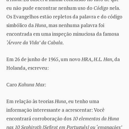
eu não pude encontrar nenhum uso do
Código
nela.
Os Evangelhos estão repletos da palavra e do código
simbólico da
Huna
, mas nenhuma palavra foi
encontrada em uma inspeção minuciosa da famosa
‘Árvore da Vida’ da Cabala
.
Em 26 de junho de 1965, um novo
HRA
,
H.L. Han
, da
Holanda, escreveu:
Caro
Kahuna Max
:
Em relação às teorias
Huna
, eu tenho uma
informação interessante a acrescentar: Você
encontrará corroboração dos
10 elementos da Huna
nas 10 Sephiroth [Sefirot em Português] ou ‘emanações’