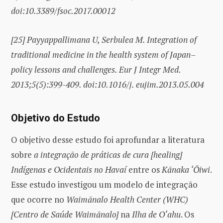
doi:10.3389/fsoc.2017.00012
[25]
Payyappallimana U, Serbulea M. Integration of
traditional medicine in the health system of Japan–
policy lessons and challenges.
Eur J Integr Med.
2013;5(5):399-409. doi:10.1016/j. eujim.2013.05.004
Objetivo do Estudo
O objetivo desse estudo foi aprofundar a literatura
sobre
a integração de práticas de cura [healing]
Indígenas e Ocidentais no Havaí
entre os
Kānaka ‘Ōiwi
.
Esse estudo investigou um modelo de integração
que ocorre no
Waim
ā
nalo Health Center (WHC)
[Centro de Saúde Waimānalo]
na
Ilha de O‘ahu
. Os