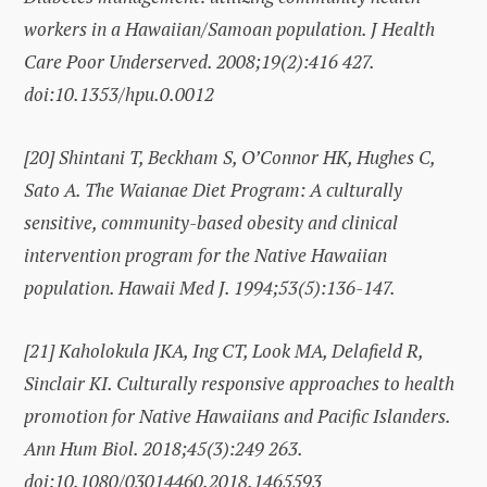
workers in a Hawaiian/Samoan population. J Health
Care Poor Underserved. 2008;19(2):416 427.
doi:10.1353/hpu.0.0012
[20]
Shintani T, Beckham S, O’Connor HK, Hughes C,
Sato A. The Waianae Diet Program: A culturally
sensitive, community-based obesity and clinical
intervention program for the Native Hawaiian
population. Hawaii Med J. 1994;53(5):136-147.
[21]
Kaholokula JKA, Ing CT, Look MA, Delafield R,
Sinclair KI. Culturally responsive approaches to health
promotion for Native Hawaiians and Pacific Islanders.
Ann Hum Biol. 2018;45(3):249 263.
doi:10.1080/03014460.2018.1465593