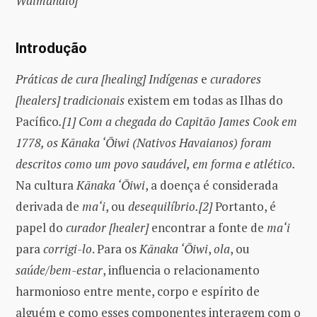
Waimānalo]
Introdução
Práticas de cura [healing] Indígenas
e
curadores
[healers] tradicionais
existem em todas as Ilhas do
Pacífico
.[1]
Com a chegada do Capitão James Cook em
1778, os Kānaka ‘Ōiwi (Nativos Havaianos) foram
descritos como um povo saudável, em forma e atlético.
Na cultura
Kānaka ‘Ōiwi
, a doença é considerada
derivada de
ma‘i
, ou
desequilíbrio.[2]
Portanto, é
papel do
curador [healer]
encontrar a fonte de
ma‘i
para
corrigi-lo
. Para os
Kānaka ‘Ōiwi
,
ola
, ou
saúde/bem-estar
, influencia o relacionamento
harmonioso entre mente, corpo e espírito de
alguém e como esses componentes interagem com o