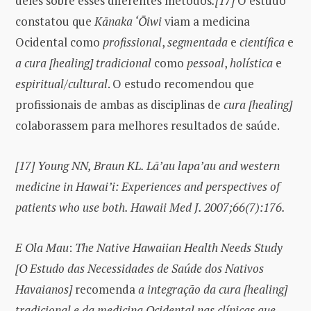
deles sobre esses diferentes métodos
.[17]
O estudo
constatou que
Kānaka ‘Ōiwi
viam a medicina
Ocidental como
profissional
,
segmentada
e
científica
e
a cura [healing] tradicional
como
pessoal
,
holística
e
espiritual/cultural
. O estudo recomendou que
profissionais de ambas as disciplinas de
cura [healing]
colaborassem para melhores resultados de saúde.
[17]
Young NN, Braun KL. Lā’au lapa’au and western
medicine in Hawai’i: Experiences and perspectives of
patients who use both.
Hawaii Med J. 2007;66(7):176.
E Ola Mau
:
The Native Hawaiian Health Needs Study
[O Estudo das Necessidades de Saúde dos Nativos
Havaianos]
recomenda
a integração da cura [healing]
tradicional e da medicina Ocidental nas clínicas que