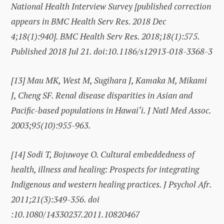
National Health Interview Survey [published correction
appears in BMC Health Serv Res. 2018 Dec
4;18(1):940]. BMC Health Serv Res. 2018;18(1):575.
Published 2018 Jul 21. doi:10.1186/s12913-018-3368-3
[13]
Mau MK, West M, Sugihara J, Kamaka M, Mikami
J, Cheng SF. Renal disease disparities in Asian and
Pacific-based populations in Hawai‘i. J Natl Med Assoc.
2003;95(10):955-963.
[14]
Sodi T, Bojuwoye O. Cultural embeddedness of
health, illness and healing: Prospects for integrating
Indigenous and western healing practices. J Psychol Afr.
2011;21(3):349-356. doi
:10.1080/14330237.2011.10820467