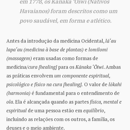
em 1778, os Kānaka ‘Ōiwi (Nativos
Havaianos) foram descritos como um
povo saudável, em forma e atlético.
Antes da introdução da medicina Ocidental,
lā‘au
lapa‘au
(medicina à base de plantas)
e
lomilomi
(massagem)
eram usadas como formas de
medicina/
cura [healing]
para os
Kānaka ‘Ōiwi
. Ambas
as práticas envolvem
um componente espiritual,
psicológico e físico na cura [healing].
O valor de
lōkahi
(harmonia)
é fundamental para o entendimento de
ola
. Ela é alcançada quando as partes
física, mental e
espiritual
de uma pessoa estão em
equilíbrio
,
incluindo as relações com os outros, a família, os
deuses e o meio ambiente.