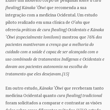
Existe um modesto corpo de pesquisas sobre
a cura
[healing] Kānaka ‘Ōiwi
que recomenda a sua
integração com a medicina Ocidental. Um estudo
piloto realizado em uma clínica de
O‘ahu
que
oferecia
práticas de cura [healing] Ocidentais e Kānaka
‘Ōiwi (especialmente lomilomi)
mostrou que
76% dos
pacientes mantiveram a crença que a melhoria do
cuidado com a saúde é capaz de ser alcançada com o
uso combinado de tratamentos Indígenas e Ocidentais e
davam aos pacientes autonomia na escolha do
tratamento que eles desejavam.[15]
Em outro estudo,
Kānaka ‘Ōiwi
que receberam tanto
medicina Ocidental quanto
cura [healing] tradicional
foram solicitados a comparar e contrastar as visões