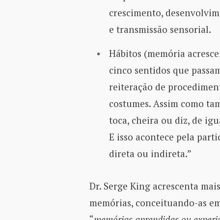
crescimento, desenvolvim
e transmissão sensorial.
Hábitos (memória acrescen
cinco sentidos que passam 
reiteração de procedime
costumes. Assim como tam
toca, cheira ou diz, de i
E isso acontece pela part
direta ou indireta.”
Dr. Serge King acrescenta mais
memórias, conceituando-as em
“
memórias aprendidas ou experie