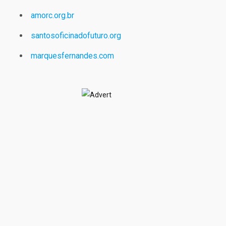
amorc.org.br
santosoficinadofuturo.org
marquesfernandes.com