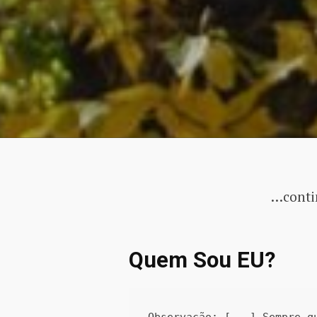
…conti
Quem Sou EU?
Observação: [...] Sempre q