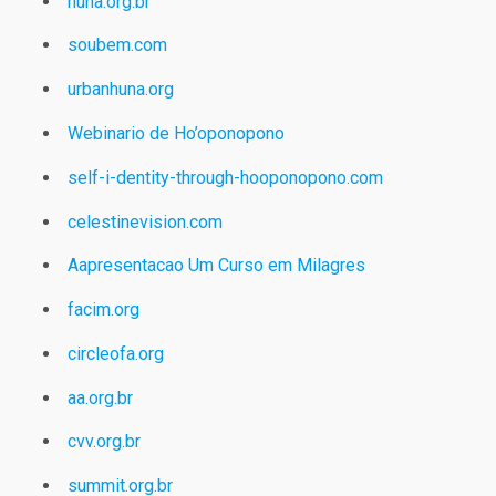
huna.org.br
soubem.com
urbanhuna.org
Webinario de Ho’oponopono
self-i-dentity-through-hooponopono.com
celestinevision.com
Aapresentacao Um Curso em Milagres
facim.org
circleofa.org
aa.org.br
cvv.org.br
summit.org.br