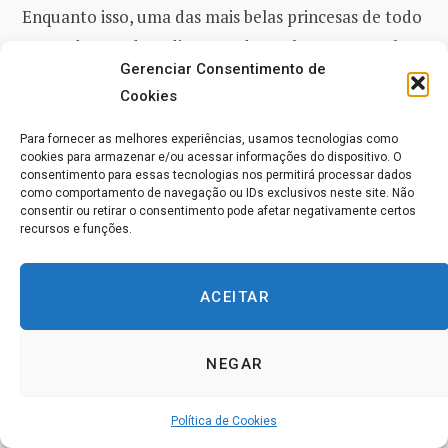
Enquanto isso, uma das mais belas princesas de todo
o mundo mandara dizer a todos os lugares que ela
Gerenciar Consentimento de
se sentaria em sua casa e qualquer príncipe que
Cookies
pudesse caminhar direto para ela ao longo de uma
linha traçada no ar por seus feiticeiros, sem se virar
Para fornecer as melhores experiências, usamos tecnologias como
cookies para armazenar e/ou acessar informações do dispositivo. O
para os lados, deveria ser o seu esposo. Havia um dia
consentimento para essas tecnologias nos permitirá processar dados
marcado para o concurso.
como comportamento de navegação ou IDs exclusivos neste site. Não
consentir ou retirar o consentimento pode afetar negativamente certos
recursos e funções.
Os mensageiros enviados pelo rei para encontrar o
príncipe sabiam tudo sobre essa competição, então
ACEITAR
eles deram a conhecer tudo ao seu jovem chefe
quando o encontraram. Ele foi com os seus passos
NEGAR
rápidos de amor para a terra da bela moça. Os seus
irmãos falharam em seus esforços mais cuidadosos,
Política de Cookies
mas o jovem príncipe seguiu o desejo de seu coração