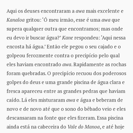
Aqui os deuses encontraram a
awa
mais excelente e
Kanaloa
gritou: ‘Ó meu irmão, esse é uma
awa
que
supera qualquer outra que encontramos; mas onde
eu devo ir buscar água?’
Kane
respondeu: ‘Aqui nessa
encosta há água.’ Então ele pegou o seu cajado e o
golpeou ferozmente contra o precipício pelo qual
eles haviam encontrado
awa
. Rapidamente as rochas
foram quebradas. O precipício recuou dos poderosos
golpes do deus e uma grande piscina de água clara e
fresca apareceu entre as grandes pedras que haviam
caído. Lá eles misturaram
awa
e água e beberam de
novo e de novo até que o sono do bêbado veio e eles
descansaram na fonte que eles fizeram. Essa piscina
ainda está na cabeceira do
Vale do Manoa
, e até hoje