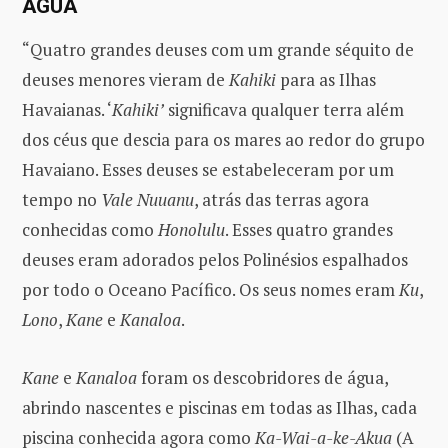
ÁGUA
“Quatro grandes deuses com um grande séquito de
deuses menores vieram de
Kahiki
para as Ilhas
Havaianas. ‘
Kahiki’
significava qualquer terra além
dos céus que descia para os mares ao redor do grupo
Havaiano. Esses deuses se estabeleceram por um
tempo no
Vale Nuuanu
, atrás das terras agora
conhecidas como
Honolulu
. Esses quatro grandes
deuses eram adorados pelos Polinésios espalhados
por todo o Oceano Pacífico. Os seus nomes eram
Ku
,
Lono
,
Kane
e
Kanaloa
.
Kane
e
Kanaloa
foram os descobridores de água,
abrindo nascentes e piscinas em todas as Ilhas, cada
piscina conhecida agora como
Ka-Wai-a-ke-Akua
(A