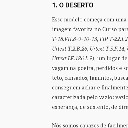
1. O DESERTO
Esse modelo começa com uma
imagem favorita no Curso par
T-18.VII.8-9-10-13, FIP T‑22.I.2
Urtext T.2.B.26, Urtext T.3.F.14,
Urtext LE.186 L 9),
um lugar des
vagam na poeira, perdidos e so
teto, cansados, famintos, bu
conseguem achar e finalment
caracterizada pelo vazio: vazio
esperança, de sustento, de di
Nós somos capazes de facilmen