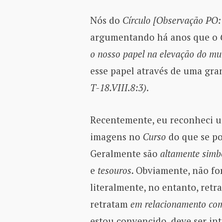
Nós do
Círculo [Observação PO:
argumentando há anos que o
o nosso papel na elevação do m
esse papel através de uma gr
T-18.VIII.8:3).
Recentemente, eu reconheci u
imagens no
Curso
do que se p
Geralmente são
altamente simb
e
tesouros
. Obviamente, não fo
literalmente, no entanto, ret
retratam
em relacionamento com
estou convencido, deve ser int