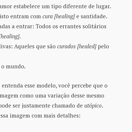
 amor estabelece um tipo diferente de lugar.
risto entram com
cura [healing]
e santidade.
adas a entrar: Todos os errantes solitários
[healing].
divas: Aqueles que são
curados [healed]
pelo
e o mundo.
 entenda esse modelo, você percebe que o
a imagem como uma variação desse mesmo
 pode ser justamente chamado de
utópico
.
essa imagem com mais detalhes: