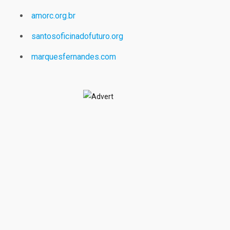
amorc.org.br
santosoficinadofuturo.org
marquesfernandes.com