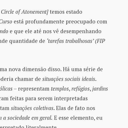
 Circle of Atonement]
temos estado
Curso
está profundamente preocupado com
undo
e que ele até nos vê desempenhando
ande quantidade de
‘tarefas trabalhosas’ (FIP
ma nova dimensão disso. Há uma série de
oderia chamar de
situações sociais ideais
.
ólicas
– representam
templos
,
refúgios
,
jardins
ram feitas para serem interpretadas
ratam
situações coletivas
. Elas de fato nos
 a sociedade em geral.
E esse elemento, eu
erpretado literalmente.