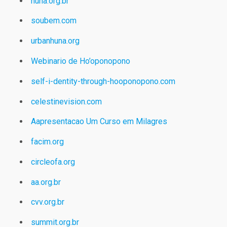
huna.org.br
soubem.com
urbanhuna.org
Webinario de Ho’oponopono
self-i-dentity-through-hooponopono.com
celestinevision.com
Aapresentacao Um Curso em Milagres
facim.org
circleofa.org
aa.org.br
cvv.org.br
summit.org.br