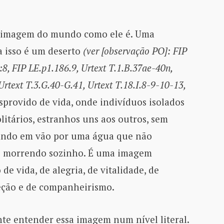
 imagem do mundo como ele é. Uma
a isso é um deserto
(ver [observação PO]: FIP
:8, FIP LE.p1.186.9, Urtext T.1.B.37ae-40n,
 Urtext T.3.G.40-G.41, Urtext T.18.I.8-9-10-13,
provido de vida, onde indivíduos isolados
litários, estranhos uns aos outros, sem
scando em vão por uma água que não
e morrendo sozinho. É uma imagem
 de vida, de alegria, de vitalidade, de
reção e de companheirismo.
te entender essa imagem num nível literal.