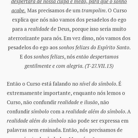
despertará de nossa culpa e medo, para que o sonho
acabe.
Mas precisamos de um
trampolim
. O Curso
explica que nós não vamos dos pesadelos do ego
para a
realidade
de Deus, porque isso seria muito
aterrorizante para nós. Em vez disso, nós vamos dos
pesadelos do ego aos
sonhos felizes do Espírito Santo
.
E dos
sonhos felizes
, nós
então despertamos
gentilmente e com alegria. (T-27.VII.13)
Então o Curso está falando no
nível do símbolo
. É
extremamente importante, enquanto nós lemos o
Curso, não confundir
realidade
e
ilusão
, não
confundir
símbolo
com a
realidade além do símbolo
. A
realidade além do símbolo
não pode ser expressa em
palavras nem ensinada. Então, nós precisamos de