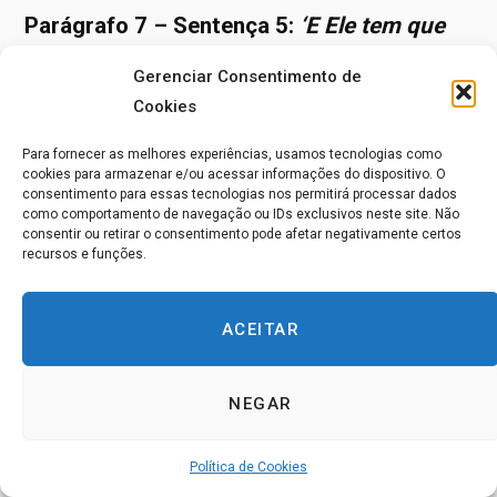
Parágrafo 7 – Sentença 5:
‘E Ele tem que
usar todo o aprendizado para transferir
Gerenciar Consentimento de
ilusões à verdade, tomando todas as ideias
Cookies
falsas quanto ao que tu és e conduzindo-te
para além delas, para a verdade que está
Para fornecer as melhores experiências, usamos tecnologias como
cookies para armazenar e/ou acessar informações do dispositivo. O
além das ilusões.’
consentimento para essas tecnologias nos permitirá processar dados
como comportamento de navegação ou IDs exclusivos neste site. Não
consentir ou retirar o consentimento pode afetar negativamente certos
Esse é o propósito do Espírito Santo, esse é o propósito
recursos e funções.
de Jesus e do seu Curso – nos levar além de todas as
ideias falsas.
Então, primeiro nós pegamos a falsa
ACEITAR
ideia – que nós estamos separados e que o ataque e a
especialização são justificados – e a corrigimos.
Nós
NEGAR
temos uma ilusão – a ilusão do perdão – que corrige e
desfaz a ilusão da separação e ataque.
Quando todas
Política de Cookies
as ilusões de separação e ataque
forem desfeitas pela