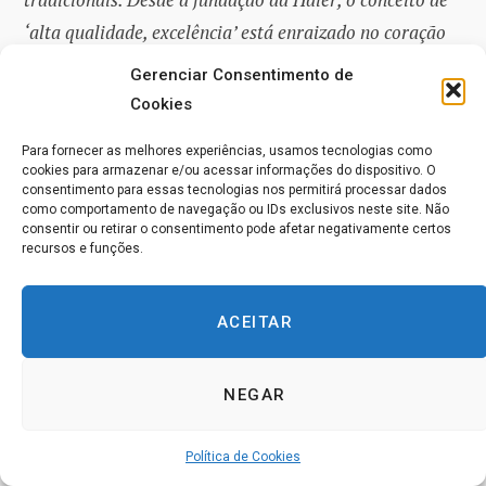
‘alta qualidade, excelência’ está enraizado no coração
de cada funcionário da Haier e o desenvolvimento da
Gerenciar Consentimento de
empresa sempre seguiu a adesão à qualidade.
Cookies
Para fornecer as melhores experiências, usamos tecnologias como
Sob a orientação desse conceito, surgiu o módulo de
cookies para armazenar e/ou acessar informações do dispositivo. O
gestão da qualidade. Gestão e controle de riscos,
consentimento para essas tecnologias nos permitirá processar dados
como comportamento de navegação ou IDs exclusivos neste site. Não
auditoria de conformidade, análise de processos,
consentir ou retirar o consentimento pode afetar negativamente certos
recursos e funções.
monitoramento de desempenho e conformidade com os
princípios contábeis geralmente aceitos globalmente
(GAAP –
Generally Accepted Accounting Principles
),
ACEITAR
essa gestão e controle fortalecem a supervisão e o
controle internos da Haier e também garantem, em
NEGAR
grande medida, a estabilidade de suas operações. Desse
ponto de vista, há um design de módulo funcional mais
Política de Cookies
característico da Haier e a aparência do modelo de