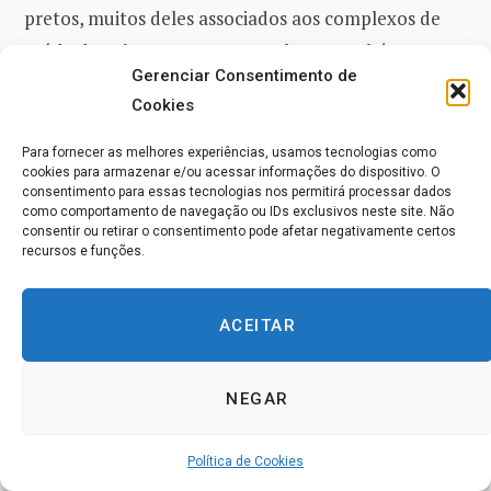
pretos, muitos deles associados aos complexos de
saúde de
Atlanta
, entretanto, alguns também com
Gerenciar Consentimento de
corporações.
Cookies
‘Jerry, você não pode imaginar a diferença. Ethan tem
Para fornecer as melhores experiências, usamos tecnologias como
cookies para armazenar e/ou acessar informações do dispositivo. O
se tornado um defensor entusiasta da estratégia de
consentimento para essas tecnologias nos permitirá processar dados
proximidade e tem até estado em contato com dois dos
como comportamento de navegação ou IDs exclusivos neste site. Não
consentir ou retirar o consentimento pode afetar negativamente certos
Líderes Corporativos para obter apoio no
recursos e funções.
financiamento do Centro durante os primeiros dois
anos de inicialização.’
Jerry
ouviu o relatório
ACEITAR
completo, agradeceu a
John
e desligou o telefone
com cuidado.
Fechando os olhos, ele foi dominado por
NEGAR
um senso pleno de gratidão e as lágrimas correram.
Política de Cookies
Ontem, seis meses depois de
Jerry
ter solicitado as