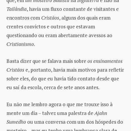
que, em
um mosteiro Budista
na
Inglaterra
e não na
Tailândia
, havia um fluxo constante de visitantes e
encontros com
Cristãos
, alguns dos quais eram
crentes convictos e outros que estavam
questionando ou eram abertamente avessos ao
Cristianismo
.
Basta dizer que se falava mais sobre
os ensinamentos
Cristãos
e, portanto, havia mais motivos para refletir
sobre eles, do que eu havia tido contato desde que
eu saí da escola, cerca de sete anos antes.
Eu não me lembro agora o que me trouxe isso à
mente um dia – talvez uma palestra de
Ajahn
Sumedho
ou uma conversa com um dos hóspedes do
mosteiro – mas eu tenho uma lembrança clara de