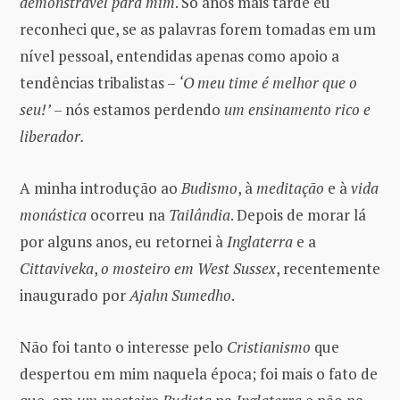
demonstrável para mim
. Só anos mais tarde eu
reconheci que, se as palavras forem tomadas em um
nível pessoal, entendidas apenas como apoio a
tendências tribalistas –
‘O meu time é melhor que o
seu!’
– nós estamos perdendo
um ensinamento rico e
liberador.
A minha introdução ao
Budismo
, à
meditação
e à
vida
monástica
ocorreu na
Tailândia
. Depois de morar lá
por alguns anos, eu retornei à
Inglaterra
e a
Cittaviveka
,
o mosteiro em West Sussex
, recentemente
inaugurado por
Ajahn Sumedho
.
Não foi tanto o interesse pelo
Cristianismo
que
despertou em mim naquela época; foi mais o fato de