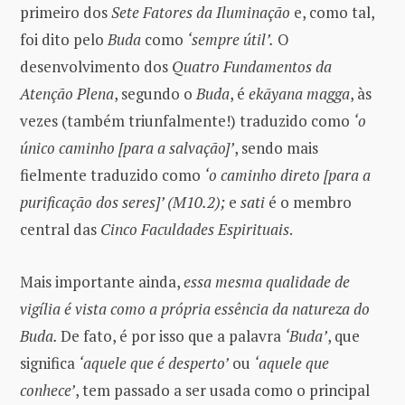
primeiro dos
Sete Fatores da Iluminação
e, como tal,
foi dito pelo
Buda
como
‘sempre útil’.
O
desenvolvimento dos
Quatro Fundamentos da
Atenção Plena
, segundo o
Buda
, é
ekāyana magga
, às
vezes (também triunfalmente!) traduzido como
‘o
único caminho [para a salvação]’
, sendo mais
fielmente traduzido como
‘o caminho direto [para a
purificação dos seres]’ (M10.2);
e
sati
é o membro
central das
Cinco Faculdades Espirituais
.
Mais importante ainda,
essa mesma qualidade de
vigília é vista como a própria essência da natureza do
Buda.
De fato, é por isso que a palavra
‘Buda’
, que
significa
‘aquele que é desperto’
ou
‘aquele que
conhece’
, tem passado a ser usada como o principal