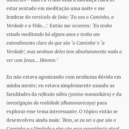
estar sentado em meditação uma noite e me
lembrar do
versículo de João: ‘Eu sou o Caminho, a
Verdade e a Vida…’.
Então me ocorreu:
‘Eu tenho
estado meditando há alguns anos e tenho um
entendimento claro do que são ‘o Caminho’ e ‘a
Verdade’, mas nenhum deles tem absolutamente nada a
ver com Jesus… Hmmm.’
Eu não estava agonizando com nenhuma dúvida em
minha mente; eu estava simplesmente usando as
faculdades da
reflexão sábia (yoniso manasikāra)
e da
investigação da realidade (dhammavicaya)
para
explorar esse tema interessante. O tópico então se
desenvolveu ainda mais:
‘Bem, se eu sei o que são o
Caminho e a Verdade e eles são essa experiência atual