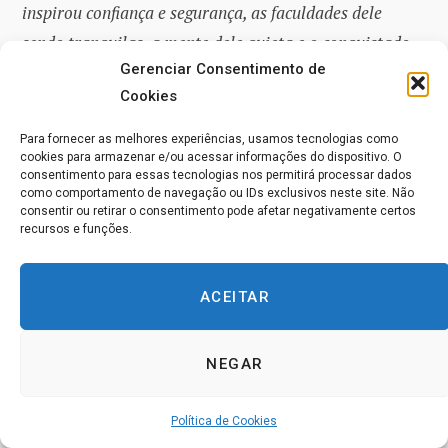
inspirou confiança e segurança, as faculdades dele
sendo tranquilas, a mente dele quieta e o conquistado
Gerenciar Consentimento de
supremo controle e serenidade: um régio de presas,
Cookies
autocontrolado e protegido pela contenção das
faculdades sensoriais. O brâmane aproximou-se dele e
Para fornecer as melhores experiências, usamos tecnologias como
cookies para armazenar e/ou acessar informações do dispositivo. O
perguntou:
consentimento para essas tecnologias nos permitirá processar dados
como comportamento de navegação ou IDs exclusivos neste site. Não
consentir ou retirar o consentimento pode afetar negativamente certos
‘Senhor, o senhor é um deus?
recursos e funções.
‘Não, brâmane.
ACEITAR
‘Senhor, o senhor é um anjo celestial?
NEGAR
‘Não, brâmane.
Política de Cookies