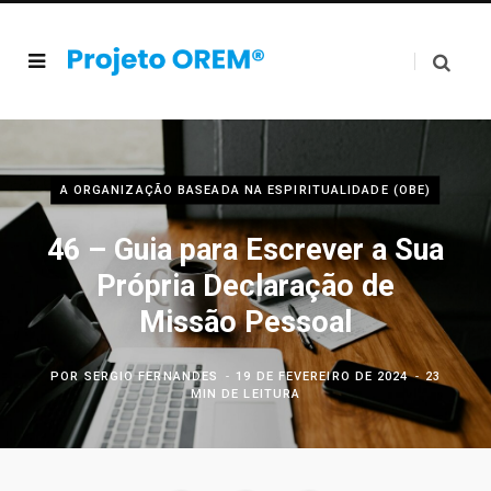
A ORGANIZAÇÃO BASEADA NA ESPIRITUALIDADE (OBE)
46 – Guia para Escrever a Sua
Própria Declaração de
Missão Pessoal
POR
SERGIO FERNANDES
19 DE FEVEREIRO DE 2024
23
MIN DE LEITURA