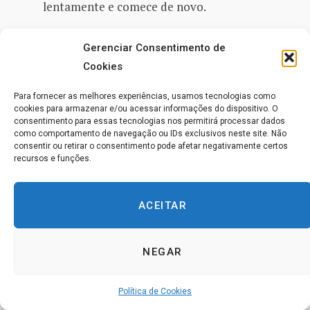
lentamente e comece de novo.
Cuidado com a vozinha na sua cabeça que diz:
Gerenciar Consentimento de
‘Eu não sei’. Essa voz não está lhe dizendo a
Cookies
verdade.
Para fornecer as melhores experiências, usamos tecnologias como
cookies para armazenar e/ou acessar informações do dispositivo. O
consentimento para essas tecnologias nos permitirá processar dados
“Nada mata a criatividade mais rápido
como comportamento de navegação ou IDs exclusivos neste site. Não
consentir ou retirar o consentimento pode afetar negativamente certos
do que dizer: ‘Eu não sei.’”
recursos e funções.
ACEITAR
Respire fundo, relaxe e antecipe que a resposta
chegará até você.
NEGAR
Ouça música instrumental. A música,
especialmente sem letra, é capaz de estimular
Política de Cookies
o pensamento imaginativo.