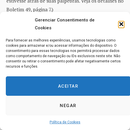
estivesse atrás de suas pálpebras. Veja os detalhes no
Boletim 49, página 7.)
Gerenciar Consentimento de
HRA E.M.B.
escreve: ‘Ontem à noite, em uma
Cookies
lavanderia a seco, eu me enchi com
Mana
e a enviei
Para fornecer as melhores experiências, usamos tecnologias como
para a garota responsável que estava irritada e
cookies para armazenar e/ou acessar informações do dispositivo. O
consentimento para essas tecnologias nos permitirá processar dados
evidentemente cansada. Havia oito pessoas na fila à
como comportamento de navegação ou IDs exclusivos neste site. Não
minha frente e ela dava respostas curtas e rápidas.
consentir ou retirar o consentimento pode afetar negativamente certos
recursos e funções.
Quando a
Mana
começou a fazer efeito sobre ela,
ela parou por um segundo e inspecionou na minha
ACEITAR
direção. Imediatamente ela estava com um humor
jovial e paciente. De agora em diante, em vez de
esperar impacientemente nas filas, eu enviarei
Mana
NEGAR
e abençoarei.’ (Essa é uma excelente demonstração
e uma boa lição da
Huna
para nós.)
Política de Cookies