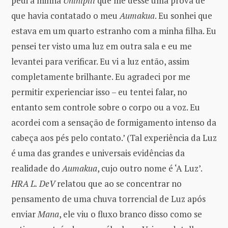
pedi à minha
Unihipili
que me desse uma prova de
que havia contatado o meu
Aumakua
. Eu sonhei que
estava em um quarto estranho com a minha filha. Eu
pensei ter visto uma luz em outra sala e eu me
levantei para verificar. Eu vi a luz então, assim
completamente brilhante. Eu agradeci por me
permitir experienciar isso – eu tentei falar, no
entanto sem controle sobre o corpo ou a voz. Eu
acordei com a sensação de formigamento intenso da
cabeça aos pés pelo contato.’ (Tal experiência da Luz
é uma das grandes e universais evidências da
realidade do
Aumakua
, cujo outro nome é ‘A Luz’.
HRA L. DeV
relatou que ao se concentrar no
pensamento de uma chuva torrencial de Luz após
enviar
Mana
, ele viu o fluxo branco disso como se