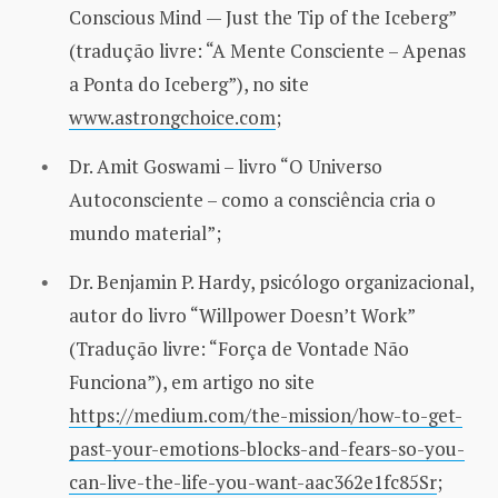
Conscious Mind — Just the Tip of the Iceberg”
(tradução livre: “A Mente Consciente – Apenas
a Ponta do Iceberg”), no site
www.astrongchoice.com
;
Dr. Amit Goswami – livro “O Universo
Autoconsciente – como a consciência cria o
mundo material”;
Dr. Benjamin P. Hardy, psicólogo organizacional,
autor do livro “Willpower Doesn’t Work”
(Tradução livre: “Força de Vontade Não
Funciona”), em artigo no site
https://medium.com/the-mission/how-to-get-
past-your-emotions-blocks-and-fears-so-you-
can-live-the-life-you-want-aac362e1fc85Sr
;