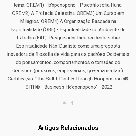
tema: OREM1) Ho’oponopono - Psicofilosofia Huna.
OREM2) A Profecia Celestina. OREM3) Um Curso em
Milagres. OREM4) A Organização Baseada na
Espiritualidade (OBE) - Espiritualidade no Ambiente de
Trabalho (EAT). Pesquisador Independente sobre
Espiritualidade Não-Dualista como uma proposta
inovadora de filosofia de vida para os padrões Ocidentais
de pensamentos, comportamentos e tomadas de
decisões (pessoais, empresariais, governamentais).
Certificação: “The Self I-Dentity Through Ho’oponopono®
- SITH® - Business Ho’oponopono” - 2022.
W
F
e
a
b
c
s
e
i
b
t
o
Artigos Relacionados
e
o
k