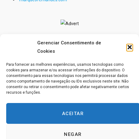
Gerenciar Consentimento de
Cookies
Para fornecer as melhores experiências, usamos tecnologias como
cookies para armazenar e/ou acessar informações do dispositivo. O
consentimento para essas tecnologias nos permitirá processar dados
como comportamento de navegação ou IDs exclusivos neste site. Não
consentir ou retirar o consentimento pode afetar negativamente certos
recursos e funções.
“EXISTEM SOMENTE DOIS SISTEMAS DE PENSAMENTO
ACEITAR
E A TODO MOMENTO DEMONSTRAS QUE ACREDITAS
QUE UM OU OUTRO É VERDADEIRO.”
(UCEM-MP-INT.2:2)
NEGAR