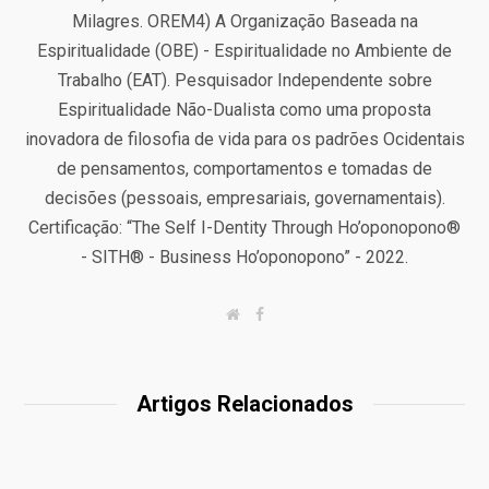
Milagres. OREM4) A Organização Baseada na
Espiritualidade (OBE) - Espiritualidade no Ambiente de
Trabalho (EAT). Pesquisador Independente sobre
Espiritualidade Não-Dualista como uma proposta
inovadora de filosofia de vida para os padrões Ocidentais
de pensamentos, comportamentos e tomadas de
decisões (pessoais, empresariais, governamentais).
Certificação: “The Self I-Dentity Through Ho’oponopono®
- SITH® - Business Ho’oponopono” - 2022.
W
F
e
a
b
c
s
e
i
b
t
o
Artigos Relacionados
e
o
k