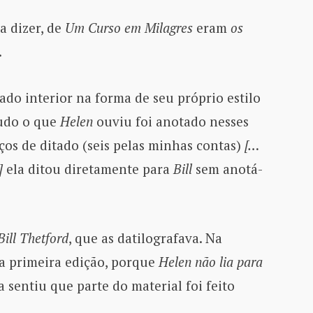
a dizer, de
Um Curso em Milagres
eram
os
.
tado interior na forma de seu próprio estilo
tudo o que
Helen
ouviu foi anotado nesses
os de ditado (seis pelas minhas contas)
[…
]
ela ditou diretamente para
Bill
sem anotá-
Bill Thetford
, que as datilografava. Na
 a primeira edição, porque
Helen não lia para
la sentiu que parte do material foi feito