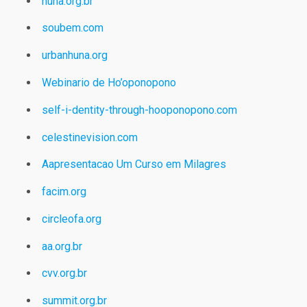
huna.org.br
soubem.com
urbanhuna.org
Webinario de Ho’oponopono
self-i-dentity-through-hooponopono.com
celestinevision.com
Aapresentacao Um Curso em Milagres
facim.org
circleofa.org
aa.org.br
cvv.org.br
summit.org.br