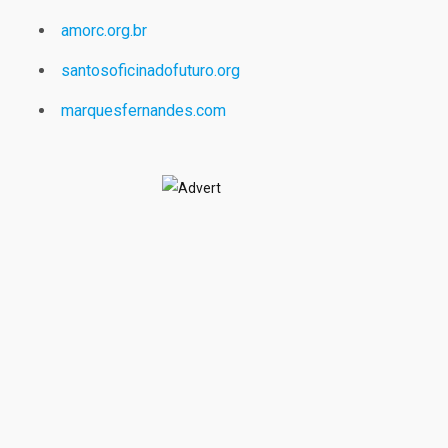
amorc.org.br
santosoficinadofuturo.org
marquesfernandes.com