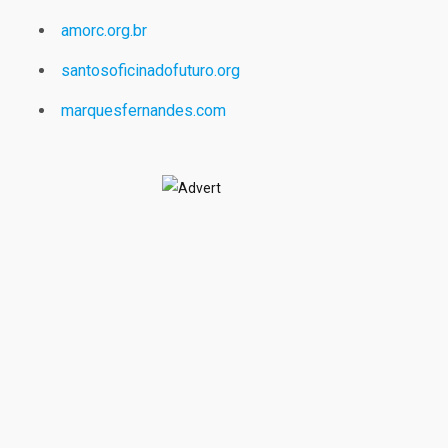
amorc.org.br
santosoficinadofuturo.org
marquesfernandes.com