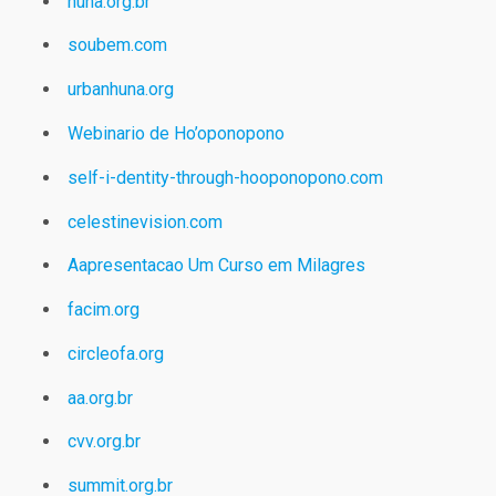
huna.org.br
soubem.com
urbanhuna.org
Webinario de Ho’oponopono
self-i-dentity-through-hooponopono.com
celestinevision.com
Aapresentacao Um Curso em Milagres
facim.org
circleofa.org
aa.org.br
cvv.org.br
summit.org.br