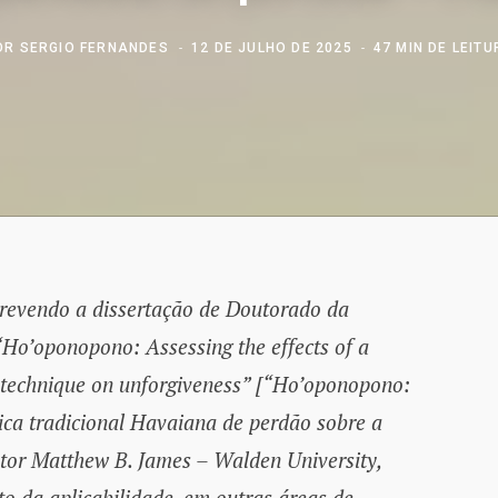
OR
SERGIO FERNANDES
12 DE JULHO DE 2025
47 MIN DE LEIT
crevendo a dissertação de Doutorado da
Ho’oponopono: Assessing the effects of a
s technique on unforgiveness” [“Ho’oponopono:
ica tradicional Havaiana de perdão sobre a
utor Matthew B. James – Walden University,
o da aplicabilidade, em outras áreas de