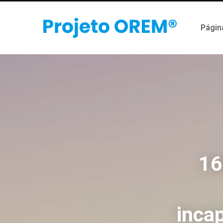
Página
16
inca