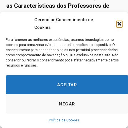
as Características dos Professores de
Deus? cont.,)
Gerenciar Consentimento de
Cookies
Confiança cont.,
Para fornecer as melhores experiências, usamos tecnologias como
” Finalmente, há um ‘período de consecução’. É aqui
cookies para armazenar e/ou acessar informações do dispositivo. O
consentimento para essas tecnologias nos permitirá processar dados
que o aprendizado é consolidado. Agora, o que antes
como comportamento de navegação ou IDs exclusivos neste site. Não
consentir ou retirar o consentimento pode afetar negativamente certos
era visto como meras sombras vem a ser sólidas
recursos e funções.
conquistas, com as quais se pode contar em todas as
‘emergências’ bem como nos momentos tranquilos.
ACEITAR
De fato, o seu resultado é a tranquilidade; o
resultado do aprendizado honesto, da consistência
NEGAR
do pensamento e da transferência total. Esse é o
estádio da paz real, pois aqui reflete-se inteiramente
Política de Cookies
o estado do Céu. Daqui em diante, o caminho para o