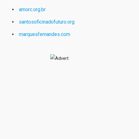
amorc.org.br
santosoficinadofuturo.org
marquesfernandes.com