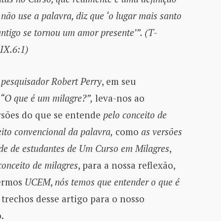
não use a palavra, diz que ‘o lugar mais santo
ntigo se tornou um amor presente’”. (T-
6.IX.6:1)
 pesquisador Robert Perry
, em seu
“O que é um milagre?”,
leva-nos ao
rsões do que se entende
pelo conceito de
eito convencional da palavra,
como
as versões
de de estudantes de Um Curso em Milagres
,
onceito de milagres
, para a nossa reflexão,
dermos
UCEM
,
nós temos que entender o que é
 trechos desse artigo para o nosso
.