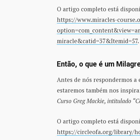
O artigo completo está disponí
https://www.miracles-course.
option=com_content&view=art
miracle&catid=37&Itemid=57
.
Então, o que é um Milag
Antes de nós respondermos a e
estaremos também nos inspir
Curso Greg Mackie, intitulado “
O artigo completo está disponí
https://circleofa.org/library/