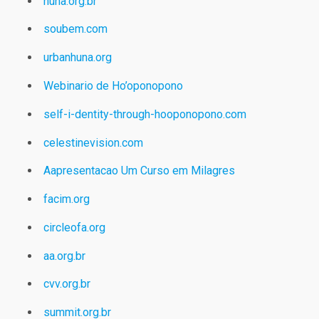
huna.org.br
soubem.com
urbanhuna.org
Webinario de Ho’oponopono
self-i-dentity-through-hooponopono.com
celestinevision.com
Aapresentacao Um Curso em Milagres
facim.org
circleofa.org
aa.org.br
cvv.org.br
summit.org.br