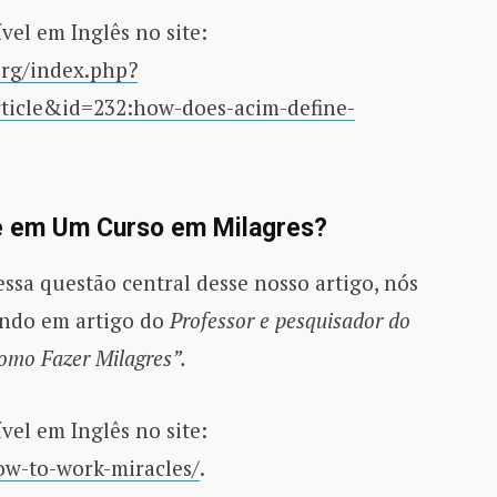
vel em Inglês no site:
org/index.php?
icle&id=232:how-does-acim-define-
re em Um Curso em Milagres?
ssa questão central desse nosso artigo, nós
ando em artigo do
Professor e pesquisador do
Como Fazer Milagres”.
vel em Inglês no site:
how-to-work-miracles/
.