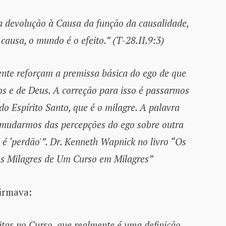
a devolução à Causa da função da causalidade,
 causa, o mundo é o efeito.” (T-28.II.9:3)
nte reforçam a premissa básica do ego de que
s e de Deus. A correção para isso é passarmos
o Espírito Santo, que é o milagre. A palavra
e mudarmos das percepções do ego sobre outra
 é ‘perdão'”. Dr. Kenneth Wapnick no livro “Os
os Milagres de Um Curso em Milagres”
irmava:
tas no Curso, que realmente é uma definição