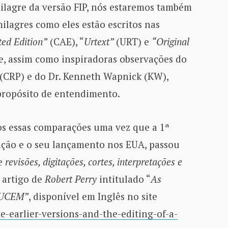
ilagre da versão FIP, nós estaremos também
ilagres como eles estão escritos nas
ed Edition”
(CAE), “
Urtext”
(URT) e
“Original
e, assim como inspiradoras observações do
(CRP) e do Dr. Kenneth Wapnick (KW),
propósito de entendimento.
os essas comparações uma vez que a 1ª
dição e o seu lançamento nos EUA, passou
de
revisões, digitações, cortes, interpretações e
 artigo de
Robert Perry
intitulado “
As
e UCEM”
, disponível em Inglês no site
he-earlier-versions-and-the-editing-of-a-