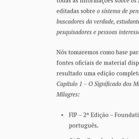
todas as informações sobre
os 
editadas sobre
o sistema de pe
buscadores da verdade, estudant
pesquisadores e pessoas interes
Nós tomaremos como base para
fontes oficiais de material di
resultado uma edição complet
Capítulo 1 – O Significado dos M
Milagres:
FIP – 2ª Edição – Foundat
português.