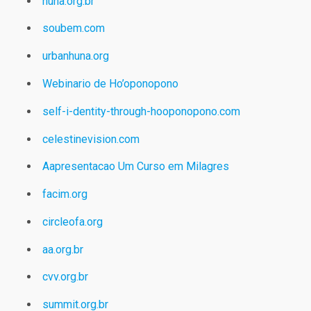
huna.org.br
soubem.com
urbanhuna.org
Webinario de Ho’oponopono
self-i-dentity-through-hooponopono.com
celestinevision.com
Aapresentacao Um Curso em Milagres
facim.org
circleofa.org
aa.org.br
cvv.org.br
summit.org.br