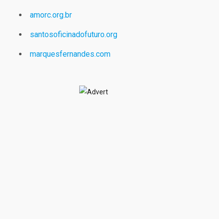
amorc.org.br
santosoficinadofuturo.org
marquesfernandes.com