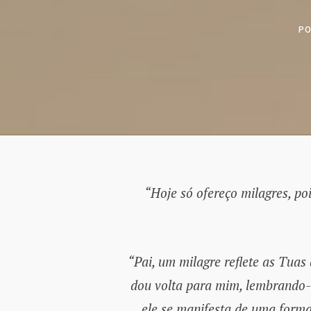
P
“Hoje só ofereço milagres, po
“Pai, um milagre reflete as Tuas
dou volta para mim, lembrando-
ele se manifesta de uma forma