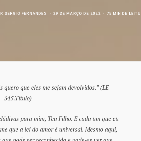
OR
SERGIO FERNANDES
29 DE MARÇO DE 2022
75 MIN DE LEIT
is quero que eles me sejam devolvidos.” (LE-
345.Título)
 dádivas para mim, Teu Filho. E cada um que eu
me que a lei do amor é universal. Mesmo aqui,
 que pode ser reconhecida e pode-se ver que