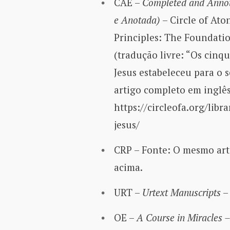
CAE –
Completed and Annot
e Anotada)
– Circle of Ato
Principles: The Foundatio
(tradução livre: “Os cinq
Jesus estabeleceu para o s
artigo completo em inglês 
https://circleofa.org/libr
jesus/
CRP – Fonte: O mesmo art
acima.
URT –
Urtext Manuscripts
OE –
A Course in Miracles –