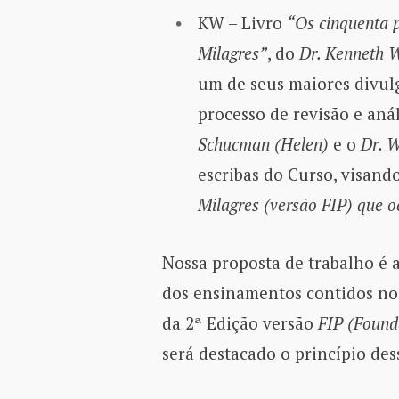
KW – Livro
“Os cinquenta 
Milagres”
, do
Dr. Kenneth 
um de seus maiores divulg
processo de revisão e anál
Schucman (Helen)
e o
Dr. W
escribas do Curso, visan
Milagres (versão FIP) que 
Nossa proposta de trabalho é a
dos ensinamentos contidos nos
da 2ª Edição versão
FIP (Found
será destacado o princípio de