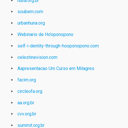
huna.org.br
soubem.com
urbanhuna.org
Webinario de Ho’oponopono
self-i-dentity-through-hooponopono.com
celestinevision.com
Aapresentacao Um Curso em Milagres
facim.org
circleofa.org
aa.org.br
cvv.org.br
summit.org.br