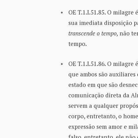
OE T.1.I.51.85. O milagre
sua imediata disposição p
transcende o tempo,
não te
tempo.
OE T.1.I.51.86. O milagre
que ambos são auxiliares 
estado em que são desnec
comunicação direta da Al
servem a qualquer propós
corpo, entretanto, o home
expressão sem amor e mila
falso, entretanto, ele nã