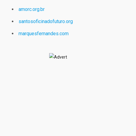
amorc.org.br
santosoficinadofuturo.org
marquesfernandes.com