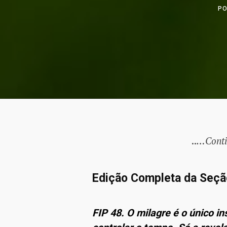
P
..
…Conti
Edição Completa da Seção
FIP 48. O milagre é o único i