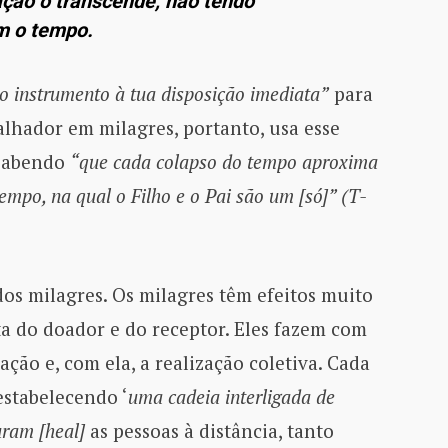
ação o transcende, não tendo
m o tempo.
co instrumento à tua disposição imediata”
para
alhador em milagres, portanto, usa esse
 sabendo
“que cada colapso do tempo aproxima
tempo, na qual o Filho e o Pai são um [só]” (T-
dos milagres. Os milagres têm efeitos muito
a do doador e do receptor. Eles fazem com
ação e, com ela, a realização coletiva. Cada
estabelecendo ‘
uma cadeia interligada de
uram [heal]
as pessoas à distância, tanto