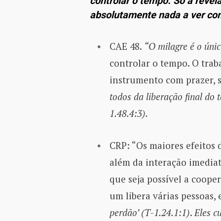
controlar o tempo. Só a revel
absolutamente nada a ver co
CAE 48.
“O milagre é o úni
controlar o tempo. O trab
instrumento com prazer,
todos da liberação final do 
1.48.4:3).
CRP: “Os maiores efeitos 
além da interação imediat
que seja possível a cooper
um libera várias pessoas, 
perdão’ (T-1.24.1:1)
.
Eles c