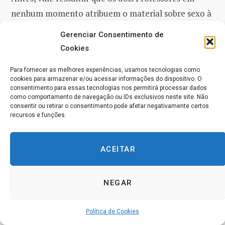
nenhum momento atribuem o material sobre sexo à
Helen e sim ao autor do Curso, pela importância do
Gerenciar Consentimento de
tema, conforme mencionada no próprio Curso.
Cookies
Para fornecer as melhores experiências, usamos tecnologias como
The Sex Material in A Course in Miracles
cookies para armazenar e/ou acessar informações do dispositivo. O
consentimento para essas tecnologias nos permitirá processar dados
[“O Material sobre Sexo em Um Curso em
como comportamento de navegação ou IDs exclusivos neste site. Não
Milagres”]
consentir ou retirar o consentimento pode afetar negativamente certos
recursos e funções.
Eu penso que o quadro geral não é sobre abster-se
de qualquer sexo que não acabe, você sabe,
ACEITAR
produzindo um bebê. O quadro geral é que nós
necessitamos nos mover a partir de uma maneira
NEGAR
sexualmente baseada ou pelo menos sexualmente
atada de se relacionar com os outros para um
Política de Cookies
relacionamento inspirado em milagres. Onde as