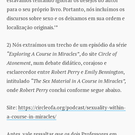
estávamos tentando ignorar os desejos do autor
para o seu próprio livro. Portanto, nós incluímos os
discursos sobre sexo e os deixamos em sua ordem e
localização originais.’”
2) Nós extraímos um trecho de um episódio da série
“Exploring A Course in Miracles”
, do site
Circle of
Atonement
, num debate didático, corajoso e
esclarecedor entre
Robert Perry
e
Emily Bennington
,
intitulado
“The Sex Material in A Course in Miracles”,
onde
Robert Perry
conclui conforme segue abaixo.
Site:
https://circleofa.org/podcast
/
sexuality-within-
a-course-in-miracles/
Antes, vale ressaltar que os dois Professores em