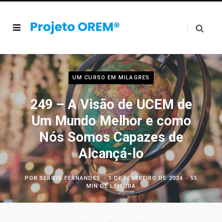
UM CURSO EM MILAGRES
249 – A Visão de UCEM de
Um Mundo Melhor e como
Nós Somos Capazes de
Alcançá-lo
POR
SERGIO FERNANDES
1 DE FEVEREIRO DE 2024
55
MIN DE LEITURA