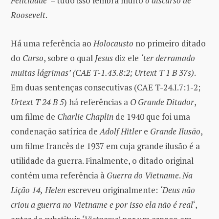
Felicidade’
– tudo isso lembra muito
o discurso de
Roosevelt
.
Há uma referência ao
Holocausto
no primeiro ditado
do
Curso
, sobre o qual
Jesus
diz ele
‘ter derramado
muitas lágrimas’ (CAE T-1.43.8:2; Urtext T 1 B 37s)
.
Em duas sentenças consecutivas (CAE T-24.I.7:1-2;
Urtext T 24 B 5
) há referências a
O Grande Ditador
,
um filme de
Charlie Chaplin
de 1940 que foi uma
condenação satírica de
Adolf Hitler
e
Grande Ilusão
,
um filme francês de 1937 em cuja grande ilusão é a
utilidade da guerra. Finalmente, o ditado original
contém uma referência à
Guerra do Vietname
.
Na
Lição 14,
Helen
escreveu originalmente:
‘Deus não
criou a guerra no Vietname e por isso ela não é real
‘,