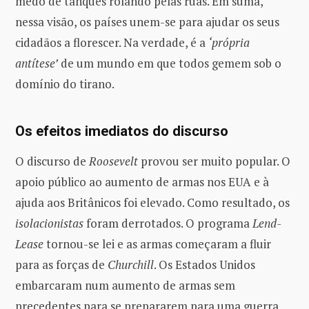
medo de tanques rolando pelas ruas. Em suma,
nessa visão, os países unem-se para ajudar os seus
cidadãos a florescer. Na verdade, é a
‘própria
antítese’
de um mundo em que todos gemem sob o
domínio do tirano.
Os efeitos imediatos do discurso
O discurso de
Roosevelt
provou ser muito popular. O
apoio público ao aumento de armas nos EUA e à
ajuda aos Britânicos foi elevado. Como resultado, os
isolacionistas
foram derrotados. O programa
Lend-
Lease
tornou-se lei e as armas começaram a fluir
para as forças de
Churchill
. Os Estados Unidos
embarcaram num aumento de armas sem
precedentes para se prepararem para uma guerra