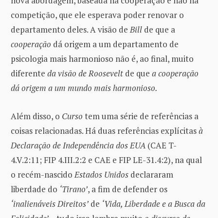
nova abordagem, baseada na cooperação e não na
competição, que ele esperava poder renovar o
departamento deles. A visão de
Bill
de que a
cooperação
dá origem a um departamento de
psicologia mais harmonioso não é, ao final, muito
diferente
da visão de Roosevelt
de que
a cooperação
dá origem a um mundo mais harmonioso.
Além disso, o
Curso
tem uma série de referências a
coisas relacionadas. Há duas referências explícitas
à
Declaração de Independência dos EUA
(CAE T-
4.V.2:11; FIP 4.III.2:2 e CAE e FIP LE-31.4:2), na qual
o recém-nascido
Estados Unidos
declararam
liberdade do
‘Tirano’
, a fim de defender os
‘inalienáveis Direitos’
de
‘Vida, Liberdade e a Busca da