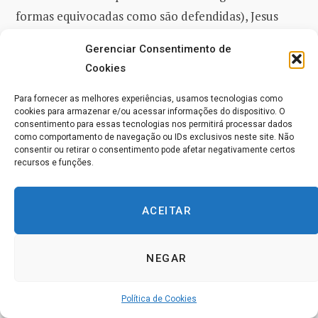
formas equivocadas como são defendidas), Jesus
está claramente apoiando alguma coisa sobre
as
Gerenciar Consentimento de
quatro liberdades de Roosevelt
e a visão geral do
Cookies
mundo dele. Mas o que?
Para fornecer as melhores experiências, usamos tecnologias como
cookies para armazenar e/ou acessar informações do dispositivo. O
O conceito essencial para o qual convergem
Jesus
e
consentimento para essas tecnologias nos permitirá processar dados
como comportamento de navegação ou IDs exclusivos neste site. Não
Roosevelt
é obviamente
o da liberdade
, por isso
consentir ou retirar o consentimento pode afetar negativamente certos
vejamos esse conceito.
A liberdade é uma
recursos e funções.
consequência natural da noção de que cada pessoa tem
um valor inerente
. Cada vida deve, portanto, consistir
ACEITAR
em condições que honrem o valor da pessoa, que
promovam a sua felicidade e o seu bem maior. Como
NEGAR
resultado desse valor, a pessoa deve desfrutar da
liberdade a partir de condições adversas
ou de uma
Política de Cookies
vontade estranha que lhe seja imposta. E a pessoa