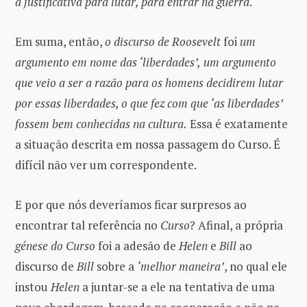
a justificativa para lutar, para entrar na guerra
.
Em suma, então,
o discurso de Roosevelt
foi
um
argumento em nome das ‘liberdades’,
um argumento
que veio a ser a razão para os homens decidirem lutar
por essas liberdades, o que fez com que ‘as liberdades’
fossem bem conhecidas na cultura.
Essa é exatamente
a situação descrita em nossa passagem do Curso. É
difícil não ver um correspondente.
E por que nós deveríamos ficar surpresos ao
encontrar tal referência no
Curso
? Afinal, a própria
génese do Curso
foi a adesão de
Helen
e
Bill
ao
discurso de
Bill
sobre a
‘melhor maneira’
, no qual ele
instou
Helen
a juntar-se a ele na tentativa de uma