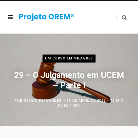
UM CURSO EM MILAGRES
29 – O Julgamento em UCEM
– Parte I
POR
SERGIO FERNANDES
16 DE ABRIL DE 2022
46 MIN
DE LEITURA