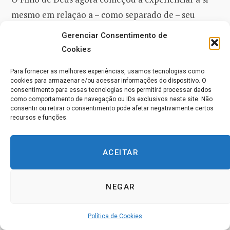
mesmo em relação a – como separado de – seu
Criador e Fonte. E ele não vivenciou esse
Gerenciar Consentimento de
relacionamento de uma maneira muito boa. Ele se
Cookies
via como deficiente, com Deus tendo injustamente o
Para fornecer as melhores experiências, usamos tecnologias como
que ele não tinha, mas que agora ele tinha o poder
cookies para armazenar e/ou acessar informações do dispositivo. O
de roubar de Deus o que ele acreditava que estava
consentimento para essas tecnologias nos permitirá processar dados
como comportamento de navegação ou IDs exclusivos neste site. Não
vindo para ele.
consentir ou retirar o consentimento pode afetar negativamente certos
recursos e funções.
“Mas quando a ‘ideia diminuta e louca’
ACEITAR
pareceu surgir, de repente surgiu a
dualidade. E esse foi o nascimento do
NEGAR
julgamento.”
Política de Cookies
E assim o Filho veio a ser o criador e fonte da vida.