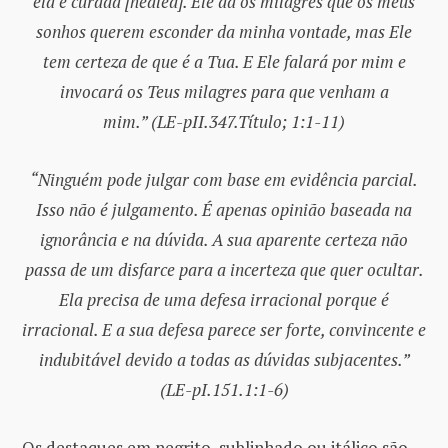
ela é curada [healed]. Ele dá os milagres que os meus
sonhos querem esconder da minha vontade, mas Ele
tem certeza de que é a Tua. E Ele falará por mim e
invocará os Teus milagres para que venham a
mim.” (LE-pII.347.Título; 1:1-11)
“Ninguém pode julgar com base em evidência parcial.
Isso não é julgamento. É apenas opinião baseada na
ignorância e na dúvida. A sua aparente certeza não
passa de um disfarce para a incerteza que quer ocultar.
Ela precisa de uma defesa irracional porque é
irracional. E a sua defesa parece ser forte, convincente e
indubitável devido a todas as dúvidas subjacentes.”
(LE-pI.151.1:1-6)
Os destaques em negrito, sublinhado ou itálico são