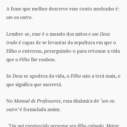
A frase que melhor descreve esse conto medonho é:
um ou outro
.
Lembre-se, esse é o mundo dos mitos e
um Deus
irado
é capaz de se levantar da sepultura em que o
Filho o enterrou, perseguindo-o para retomar a vida
que o
Filho
lhe roubou.
Se
Deus
se apodera da vida, o
Filho
não a terá mais, o
que significa que morrerá.
No
Manual de Professores
, essa dinâmica de
‘um ou
outro’
é formulada assim:
‘Um pai enraivecido persegue seu filho culpado. Matar