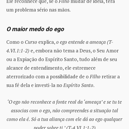
Ele reconhece que, se o
Filho
mudar de ideia, terá
um problema sério nas mãos.
O maior medo do ego
Como o
Curso
explica,
o ego entende a ameaça (T-
4.VI.1:1-2)
e, embora não tema a Deus, o Seu Amor
ou a Expiação do Espírito Santo, tudo além de seu
alcance de entendimento, ele estremece
aterrorizado com a possibilidade de o
Filho
retirar a
sua fé dela e investi-la no
Espírito Santo
.
‘O ego não reconhece a fonte real da ‘ameaça’ e se tu te
associas com o ego, não compreendes a situação tal
como ela é. Só a tua aliança com ele dá ao ego qualquer
poder sobre ti.’ (T-4.VI.1:1-2)