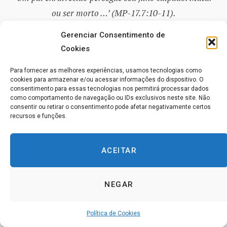
ou ser morto …’ (MP-17.7:10-11).
Gerenciar Consentimento de
A necessidade desesperada de escapar
Cookies
Lembre-se de que essa história foi inventada para
Para fornecer as melhores experiências, usamos tecnologias como
cookies para armazenar e/ou acessar informações do dispositivo. O
consumar
a estratégia do ego de vir a ser o Filho de
consentimento para essas tecnologias nos permitirá processar dados
Deus sem mente
, convencendo-o do que o ego quer
como comportamento de navegação ou IDs exclusivos neste site. Não
consentir ou retirar o consentimento pode afetar negativamente certos
que ele acredite.
recursos e funções.
É a razão por trás da
invenção do ego de sua história
ACEITAR
de pecado, culpa e medo
, levando
à crença de que a
mente é um campo de batalha
.
NEGAR
Como nós sabemos, o ego teve bastante sucesso em
Política de Cookies
alcançar o seu propósito: