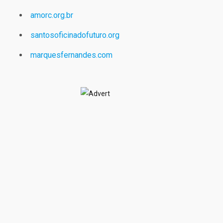
amorc.org.br
santosoficinadofuturo.org
marquesfernandes.com