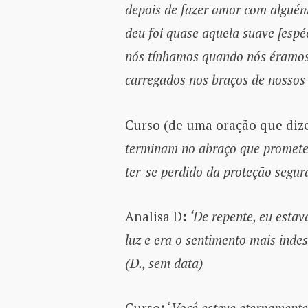
depois de fazer amor com alguém
deu foi quase aquela suave [espé
nós tínhamos quando nós éramos
carregados nos braços de nossos p
Curso (de uma oração que diz
terminam no abraço que promete
ter-se perdido da proteção segur
Analisa D
:
‘De repente, eu esta
luz e era o sentimento mais indesc
(D., sem data)
Curso
:
‘
Você esteve eternamente