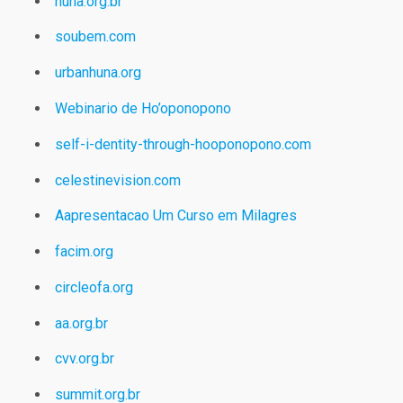
huna.org.br
soubem.com
urbanhuna.org
Webinario de Ho’oponopono
self-i-dentity-through-hooponopono.com
celestinevision.com
Aapresentacao Um Curso em Milagres
facim.org
circleofa.org
aa.org.br
cvv.org.br
summit.org.br