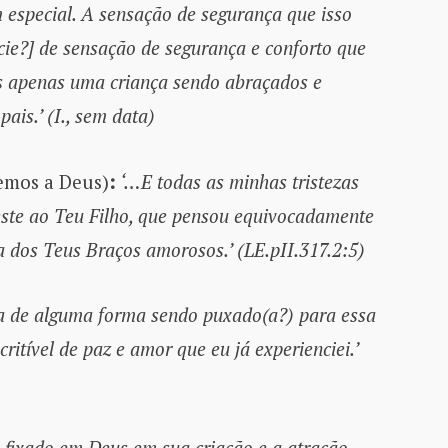
 especial. A sensação de segurança que isso
cie?] de sensação de segurança e conforto que
 apenas uma criança sendo abraçados e
ais.’ (I., sem data)
emos a Deus)
:
‘…E todas as minhas tristezas
ste ao Teu Filho, que pensou equivocadamente
a dos Teus Braços amorosos.’ (LE.pII.317.2:5)
va de alguma forma sendo puxado(a?) para essa
ritível de paz e amor que eu já experienciei.’
 fixado em Deus em sua criação e a atração