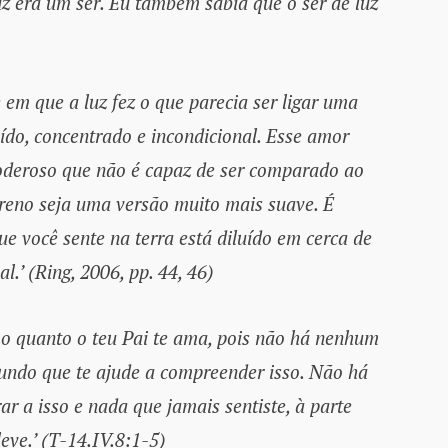
z era um ser. Eu também sabia que o ser de luz
em que a luz fez o que parecia ser ligar uma
do, concentrado e incondicional. Esse amor
poderoso que não é capaz de ser comparado ao
reno seja uma versão muito mais suave. É
 você sente na terra está diluído em cerca de
l.’ (Ring, 2006, pp. 44, 46)
o quanto o teu Pai te ama, pois não há nenhum
mundo que te ajude a compreender isso. Não há
r a isso e nada que jamais sentiste, à parte
eve.’ (T-14.IV.8:1-5)