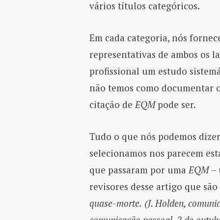
vários títulos categóricos.
Em cada categoria, nós fornec
representativas de ambos os l
profissional um estudo sistemá
não temos como documentar o
citação de
EQM
pode ser.
Tudo o que nós podemos dizer 
selecionamos nos parecem esta
que passaram por uma
EQM
–
revisores desse artigo que são
quase-morte.
(J. Holden, comunic
comunicação pessoal, 2 de outub