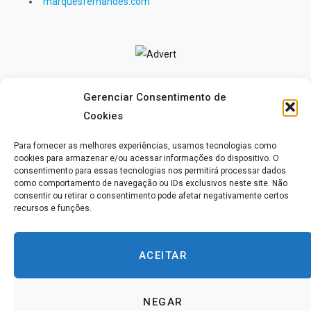
marquesfernandes.com
Gerenciar Consentimento de
Cookies
Para fornecer as melhores experiências, usamos tecnologias como
cookies para armazenar e/ou acessar informações do dispositivo. O
consentimento para essas tecnologias nos permitirá processar dados
como comportamento de navegação ou IDs exclusivos neste site. Não
consentir ou retirar o consentimento pode afetar negativamente certos
recursos e funções.
“EXISTEM SOMENTE DOIS SISTEMAS DE PENSAMENTO
ACEITAR
E A TODO MOMENTO DEMONSTRAS QUE ACREDITAS
QUE UM OU OUTRO É VERDADEIRO.”
(UCEM-MP-INT.2:2)
NEGAR