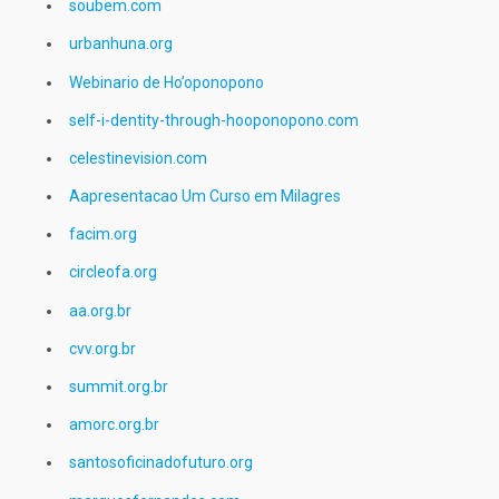
soubem.com
urbanhuna.org
Webinario de Ho’oponopono
self-i-dentity-through-hooponopono.com
celestinevision.com
Aapresentacao Um Curso em Milagres
facim.org
circleofa.org
aa.org.br
cvv.org.br
summit.org.br
amorc.org.br
santosoficinadofuturo.org