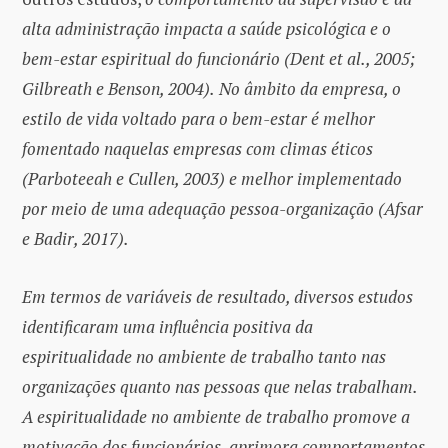
alta administração impacta a saúde psicológica e o
bem-estar espiritual do funcionário (Dent et al., 2005;
Gilbreath e Benson, 2004).
No âmbito da empresa, o
estilo de vida voltado para o bem-estar é melhor
fomentado naquelas empresas com climas éticos
(Parboteeah e Cullen, 2003) e melhor implementado
por meio de uma adequação pessoa-organização (Afsar
e Badir, 2017).
Em termos de variáveis
de resultado, diversos estudos
identificaram uma influ
ê
ncia positiva da
espiritualidade no ambiente de trabalho tanto nas
organiza
çõ
es quanto nas pessoas que nelas trabalham.
A espiritualidade no ambiente de trabalho promove a
motiva
çã
o dos funcion
á
rios, aprimora comportamentos