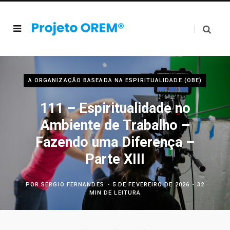
A ORGANIZAÇÃO BASEADA NA ESPIRITUALIDADE (OBE)
111 – Espiritualidade no
Ambiente de Trabalho –
Fazendo uma Diferença –
Parte XIII
POR
SERGIO FERNANDES
5 DE FEVEREIRO DE 2026
32
MIN DE LEITURA