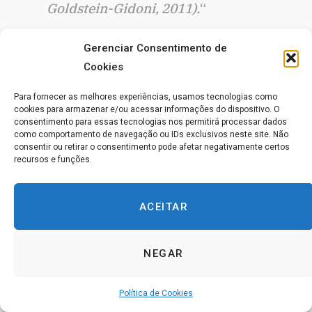
Goldstein-Gidoni, 2011).
“
Gerenciar Consentimento de
O que é Espiritualidade Pessoal?
Cookies
A espiritualidade pessoal é um fenômeno cultural
Para fornecer as melhores experiências, usamos tecnologias como
multifacetado, que incorpora ideias, conceitos e
cookies para armazenar e/ou acessar informações do dispositivo. O
consentimento para essas tecnologias nos permitirá processar dados
práticas de diversas áreas, incluindo esoterismo,
como comportamento de navegação ou IDs exclusivos neste site. Não
consentir ou retirar o consentimento pode afetar negativamente certos
psicologia, filosofia Oriental, medicina complementar e
recursos e funções.
alternativa, religião, feminismo, movimento do
potencial humano, movimento ecológico e
ACEITAR
Neopaganismo (Hanegraaff, 1998).
Apesar da
diversidade de perspectivas, estudiosos identificaram
várias dimensões centrais e inter-relacionadas da
NEGAR
espiritualidade pessoal. A primeira é a transcendência
Política de Cookies
do eu [ser, self], ou seja, a crença de que se está