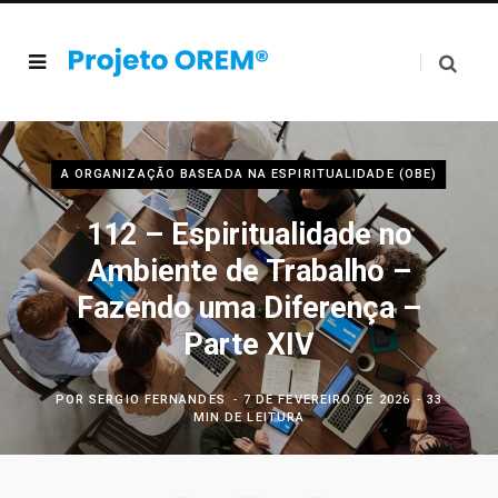
A ORGANIZAÇÃO BASEADA NA ESPIRITUALIDADE (OBE)
112 – Espiritualidade no
Ambiente de Trabalho –
Fazendo uma Diferença –
Parte XIV
POR
SERGIO FERNANDES
7 DE FEVEREIRO DE 2026
33
MIN DE LEITURA