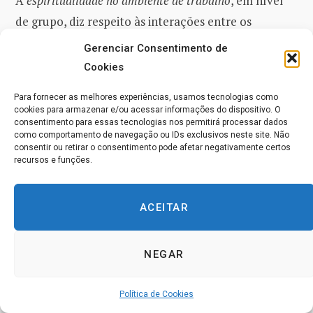
A
espiritualidade no ambiente de trabalho
, em nível
de grupo, diz respeito às interações entre os
funcionários e os seus colegas.
Neal e Bennett (2000)
Gerenciar Consentimento de
citam que
esse nível de espiritualidade
envolve
as
Cookies
conexões mentais, emocionais e espirituais entre os
Para fornecer as melhores experiências, usamos tecnologias como
funcionários em equipes e grupos dentro da
cookies para armazenar e/ou acessar informações do dispositivo. O
consentimento para essas tecnologias nos permitirá processar dados
organização.
como comportamento de navegação ou IDs exclusivos neste site. Não
consentir ou retirar o consentimento pode afetar negativamente certos
recursos e funções.
Nível Organizacional
A terceira dimensão da
espiritualidade no ambiente
ACEITAR
de trabalho
se manifesta quando
os indivíduos em um
ambiente de trabalho experienciam um forte senso de
NEGAR
alinhamento entre os seus valores pessoais e a missão e
o propósito da organização.
O alinhamento se
Política de Cookies
concretiza quando
os funcionários acreditam que os