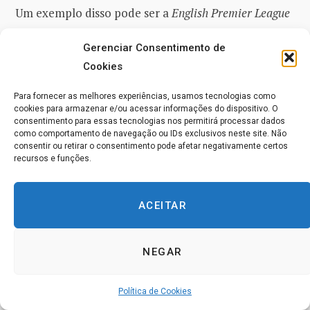
Um exemplo disso pode ser a
English Premier League
e a
Inglaterra
, uma vez que todas as equipes da
Gerenciar Consentimento de
Inglaterra
participam de muitas de suas
competições
Cookies
em toda a Europa, todas as suas equipes em suas
cinco principais ligas têm participação da própria
Para fornecer as melhores experiências, usamos tecnologias como
cookies para armazenar e/ou acessar informações do dispositivo. O
UEFA
. Um exemplo de time da
Premier League
seria o
consentimento para essas tecnologias nos permitirá processar dados
como comportamento de navegação ou IDs exclusivos neste site. Não
Liverpool
, que acabou de vencer a
Liga dos Campeões
consentir ou retirar o consentimento pode afetar negativamente certos
da UEFA
na última temporada
[2019].
recursos e funções.
Junto com isso, uma vez que todas as equipes têm
ACEITAR
uma parcela das partes interessadas, assim como os
próprios jogadores. Isso permite que todos, de baixo
NEGAR
para cima, tenham uma pequena opinião no
processo de tomada de decisão do futebol
Europeu
,
Política de Cookies
embora com as ações que a
UEFA
toma pareça que a