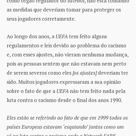
como órgão regulador do futebol, não está tomando
as medidas que deveriam tomar para proteger os
seus jogadores corretamente.
Ao longo dos anos, a
UEFA
tem feito alguns
regulamentos e leis devido ao problema do racismo
e, com esses ajustes, não vieram nenhuma mudança,
pois as pessoas sentem que não estavam nem perto
de serem severos como eles
[os ajustes]
deveriam ter
sido. Muitos jogadores expressaram a sua opinião
sobre o fato de que a
UEFA
não tem feito nada pela
luta contra o racismo desde o final dos anos 1990.
Eles estão se referindo ao fato de que em 1999 todos os
países Europeus estavam ‘esquiando’ juntos como um
só na luta contra o racismo onde a Network FARE