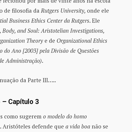
le lecionou por mais de vinte anos na escola
 de filosofia da
Rutgers University,
onde ele
tial Business Ethics Center da Rutgers
. Ele
 Body, and Soul: Aristotelian Investigations,
rganization Theory
e de
Organizational Ethics
o do Ano [2003] pela Divisão de Questões
de Administração)
.
nuação da Parte III…..
– Capítulo 3
os como sugerem
o modelo do
homo
. Aristóteles defende que
a vida boa
não se