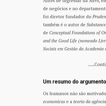
Antes de ingressar na
Stern
, e
de negócios e no departamento
foi diretor fundador do
Pruden
também é o autor de
Substance,
de
Conceptual Foundations of O
and the Good Life (nomeado Livr
Sociais em Gestão da Academia 
…..Conti
Um resumo do argumento 
Os humanos não são motivad
economicus
e a
teoria da agência