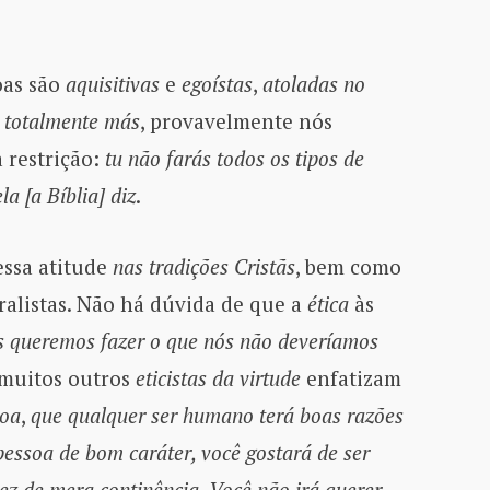
oas são
aquisitivas
e
egoístas
,
atoladas
no
 totalmente más
, provavelmente nós
restrição:
tu não farás todos os tipos de
la [a Bíblia] diz
.
ssa atitude
nas tradições Cristãs
, bem como
alistas. Não há dúvida de que a
ética
às
 queremos fazer o que nós não deveríamos
muitos outros
eticistas da virtude
enfatizam
boa
,
que qualquer ser humano terá boas razões
pessoa de bom caráter, você gostará de ser
ez de mera continência
.
Você não irá querer