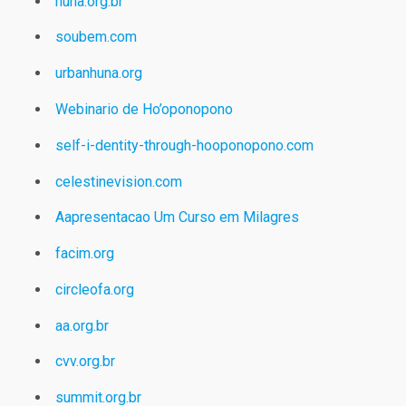
huna.org.br
soubem.com
urbanhuna.org
Webinario de Ho’oponopono
self-i-dentity-through-hooponopono.com
celestinevision.com
Aapresentacao Um Curso em Milagres
facim.org
circleofa.org
aa.org.br
cvv.org.br
summit.org.br