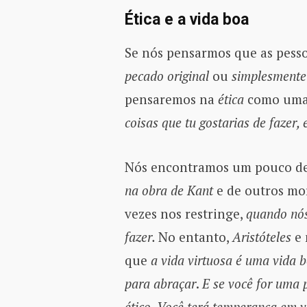
Ética e a vida boa
Se nós pensarmos que as pess
pecado original
ou
simplesmente
pensaremos na
ética
como uma 
coisas que tu gostarias de fazer, e
Nós encontramos um pouco de
na obra de Kant
e de outros mor
vezes nos restringe,
quando nós
fazer.
No entanto,
Aristóteles
e 
que
a vida virtuosa é uma vida 
para abraçar
.
E se você for uma 
ético
.
Você terá temperança em v