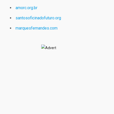
amorc.org.br
santosoficinadofuturo.org
marquesfernandes.com