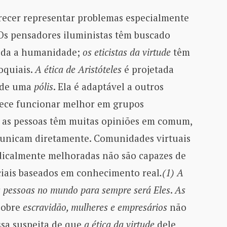
recer representar problemas especialmente
 Os pensadores iluministas têm buscado
toda a humanidade;
os eticistas da virtude
têm
oquiais.
A ética de Aristóteles
é projetada
s de uma
pólis
. Ela é adaptável a outros
arece funcionar melhor em grupos
 as pessoas têm muitas opiniões em comum,
municam diretamente. Comunidades virtuais
icalmente melhoradas não são capazes de
ciais baseados em conhecimento real
.(1)
A
as pessoas no mundo
para sempre
será Eles
.
As
obre
escravidão, mulheres e empresários
não
ssa suspeita de que
a ética da virtude
dele