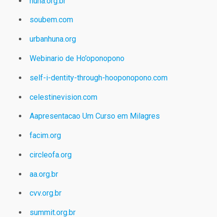
huna.org.br
soubem.com
urbanhuna.org
Webinario de Ho’oponopono
self-i-dentity-through-hooponopono.com
celestinevision.com
Aapresentacao Um Curso em Milagres
facim.org
circleofa.org
aa.org.br
cvv.org.br
summit.org.br