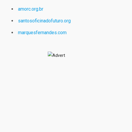
amorc.org.br
santosoficinadofuturo.org
marquesfernandes.com