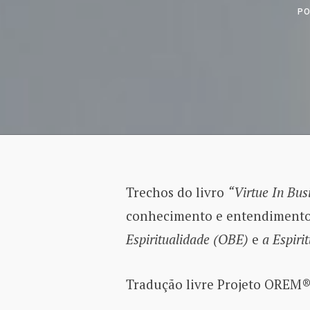
P
Trechos do livro
“Virtue In Bus
conhecimento e entendiment
Espiritualidade (OBE)
e
a Espiri
Tradução livre Projeto OREM®