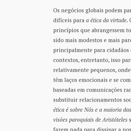
Os negócios globais podem pa
difíceis para
a ética da virtude
.
princípios que abrangessem 
sido mais modestos e mais par
principalmente para cidadão
contextos, entretanto, isso p
relativamente pequenos, onde
têm laços emocionais e se co
baseadas em comunicações rad
substituir relacionamentos so
ética é sobre Nós e a maioria d
visões paroquiais de Aristóteles
s
fazem nada para dissipar a no