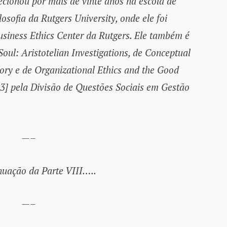
lecionou por mais de vinte anos na escola de
osofia da Rutgers University, onde ele foi
usiness Ethics Center da Rutgers. Ele também é
oul: Aristotelian Investigations, de Conceptual
ory e de Organizational Ethics and the Good
3] pela Divisão de Questões Sociais em Gestão
—–
nuação da Parte VIII…..
—–