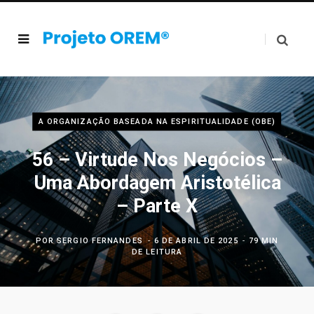
A ORGANIZAÇÃO BASEADA NA ESPIRITUALIDADE (OBE)
56 – Virtude Nos Negócios –
Uma Abordagem Aristotélica
– Parte X
POR
SERGIO FERNANDES
6 DE ABRIL DE 2025
79 MIN
DE LEITURA