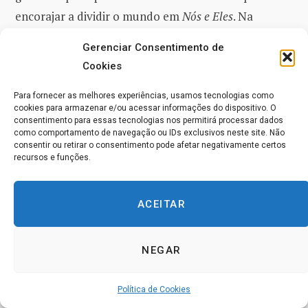
encorajar a dividir o mundo em
Nós e Eles
. Na
medida em que a vida moderna nos coloca em uma
Gerenciar Consentimento de
variedade de grupos que nós podemos considerar
Cookies
Nós
, ela nos encoraja a refletir sobre quanta lealdade
nós devemos a quem e por quê. Fazer isso não é
Para fornecer as melhores experiências, usamos tecnologias como
cookies para armazenar e/ou acessar informações do dispositivo. O
abandonar
a virtude da lealdade ou os prazeres da
consentimento para essas tecnologias nos permitirá processar dados
como comportamento de navegação ou IDs exclusivos neste site. Não
associação
que todo animal sociável deve desfrutar,
consentir ou retirar o consentimento pode afetar negativamente certos
mas pensar criticamente sobre por que a lealdade é
recursos e funções.
importante, o que justifica você em ser leal a mim,
como e por que a lealdade é capaz de degenerar em
ACEITAR
Chauvinismo e como as nossas fortes intuições sobre
lealdade podem entrar em conflito com a justiça
NEGAR
quando a nossa família, amigos e colegas merecem
justiça. Dessa maneira, as nossas múltiplas filiações
Política de Cookies
ajudam a nos equipar para empreender
conversas