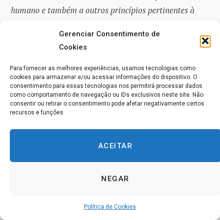
humano e também a outros princípios pertinentes à
economia Budista.
Gerenciar Consentimento de
Cookies
…
o consumo consciente é a essência do
Para fornecer as melhores experiências, usamos tecnologias como
modo de vida correto (sammā-ājīva),
cookies para armazenar e/ou acessar informações do dispositivo. O
consentimento para essas tecnologias nos permitirá processar dados
um dos fatores do Nobre Caminho
como comportamento de navegação ou IDs exclusivos neste site. Não
consentir ou retirar o consentimento pode afetar negativamente certos
Óctuplo, ou seja, de uma vida virtuosa.
recursos e funções.
2. Liberdade a partir de Autolesão e a
ACEITAR
partir da Opressão de Outros
O termo
‘eu’ (‘ser’, ‘self’)
aqui se refere
a cada
NEGAR
indivíduo humano
, tanto no sentido de:
1) um
organismo vivo que compreende uma parte da
Política de Cookies