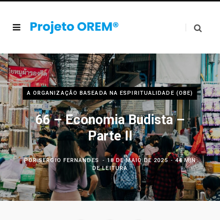
A ORGANIZAÇÃO BASEADA NA ESPIRITUALIDADE (OBE)
66 – Economia Budista –
Parte II
POR
SERGIO FERNANDES
18 DE MAIO DE 2025
44 MIN
DE LEITURA