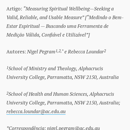
Artigo:
“Measuring Spiritual Wellbeing—Seeking a
Valid, Reliable, and Usable Measure” [“Medindo o Bem-
Estar Espiritual — Buscando uma Ferramenta de
Medição Válida, Confiável e Utilizável”]
Autores:
Nigel Pegram
1,2,*
e Rebecca Loundar
2
1
School of Ministry and Theology, Alphacrucis
University College, Parramatta, NSW 2150, Australia
2
School of Health and Human Sciences, Alphacrucis
University College, Parramatta, NSW 2150, Australia;
rebecca.loundar@ac.edu.au
*Correspondência:
nigel.pegram@ac.edu.au