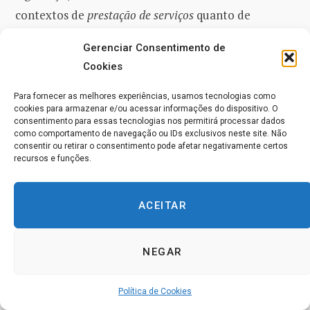
contextos de
prestação de serviços
quanto de
pesquisa para avaliar uma visão holística da satisfação
Gerenciar Consentimento de
com a vida
(International Wellbeing Group 2013).
Cookies
Cada domínio é medido por meio de perguntas
específicas, como
“Quão satisfeito você está com o seu
Para fornecer as melhores experiências, usamos tecnologias como
cookies para armazenar e/ou acessar informações do dispositivo. O
padrão de vida?”
ou
“Quão seguro você se sente?”.
Os
consentimento para essas tecnologias nos permitirá processar dados
como comportamento de navegação ou IDs exclusivos neste site. Não
entrevistados classificam a satisfação deles em uma
consentir ou retirar o consentimento pode afetar negativamente certos
escala do tipo Likert, variando de 0 (completamente
recursos e funções.
insatisfeito) a 10 (completamente satisfeito)
. O
PWI
demonstra forte consistência interna, com
valores de
ACEITAR
alfa de Cronbach
excedendo 0,80, indicando alta
confiabilidade. O índice também demonstra forte
NEGAR
validade de construto, correlacionando-se bem com
as ferramentas de medição mais amplas de bem-estar
Política de Cookies
subjetivo
, como a satisfação geral com a vida.
Os