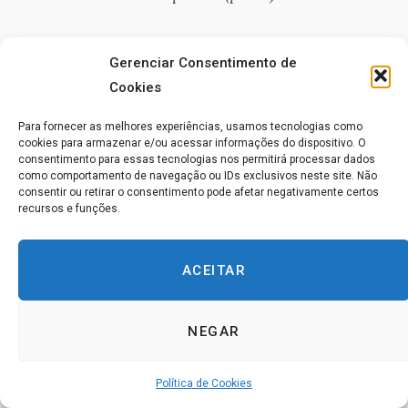
De acordo com Saleebey (1992), a perspectiva de
Gerenciar Consentimento de
pontos fortes no serviço social baseia-se em um
Cookies
conjunto central de ideias e temas que incluem
empoderamento, pertencimento, regeneração, sinergia,
Para fornecer as melhores experiências, usamos tecnologias como
cookies para armazenar e/ou acessar informações do dispositivo. O
diálogo e suspensão da crença.
consentimento para essas tecnologias nos permitirá processar dados
como comportamento de navegação ou IDs exclusivos neste site. Não
consentir ou retirar o consentimento pode afetar negativamente certos
A implementação dessa filosofia transforma o
recursos e funções.
trabalho do assistente social, que passa de
uma
atuação profissional focada no exercício do poder do
ACEITAR
conhecimento e/ou da instituição para uma atuação
profissional colaborativa com o poder inerente ao
NEGAR
indivíduo (ou à comunidade), visando uma vida
visivelmente melhor e melhor nos próprios termos do
Política de Cookies
cliente (p. 13).
O ponto crucial aqui é que
o futuro e a