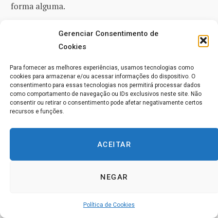
forma alguma.
O mesmo se aplica à contribuição seminal de
Gerenciar Consentimento de
Cookies
Abraham Maslow
. Conhecido como o pai fundador
da
psicologia humanista
, ele poderia ser considerado
Para fornecer as melhores experiências, usamos tecnologias como
um dos pais fundadores da
espiritualidade no
cookies para armazenar e/ou acessar informações do dispositivo. O
consentimento para essas tecnologias nos permitirá processar dados
ambiente de trabalho,
com livros como
“Towards a
como comportamento de navegação ou IDs exclusivos neste site. Não
consentir ou retirar o consentimento pode afetar negativamente certos
Psychology of Being” (1962) [“Rumo a uma Psicologia
recursos e funções.
do Ser”]
e
“Religions, Values and Peak-Experiences”
(1970) [“Religiões, Valores e Experiências de Pico”].
De
ACEITAR
origem Judaica, os seus conceitos de
experiência de
pico
e
autorrealização
influenciaram profundamente
NEGAR
a
psicologia positiva
e o
movimento de estudos
organizacionais positivos
, um componente
Política de Cookies
importante de nossa área; e a sua
hierarquia das