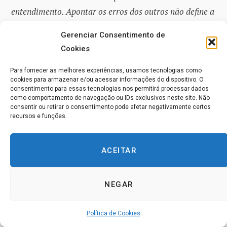
entendimento. Apontar os erros dos outros não define a
verdade, de modo que, como resultado, nada jamais se
Gerenciar Consentimento de
resolve. Todo mundo perde energia.
Cookies
Faça a si mesmo as seguintes perguntas:
Para fornecer as melhores experiências, usamos tecnologias como
cookies para armazenar e/ou acessar informações do dispositivo. O
consentimento para essas tecnologias nos permitirá processar dados
como comportamento de navegação ou IDs exclusivos neste site. Não
O que algum Drama de Controle está me
consentir ou retirar o consentimento pode afetar negativamente certos
mostrando que é exatamente o que eu mais tenho
recursos e funções.
que saber agora?
ACEITAR
Eu preciso estabelecer limites no início dos meus
encontros?
NEGAR
Eu levo os eventos para o lado pessoal quando na
verdade eles nada tem a ver comigo?
Política de Cookies