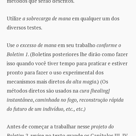
métodos que serão descritos.
Utilize
a sobrecarga de mana
em qualquer um dos
diversos testes.
Use
o excesso de mana
em seu trabalho
conforme o
Boletim 1
. (Boletins posteriores lhe dirão como fazer
isso quando você tiver tempo para praticar e estiver
pronto para fazer o uso experimental dos
mecanismos mais diretos
da alta magia
.) (Os
métodos diretos são usados na
cura [healing]
instantânea
,
caminhada no fogo, reconstrução rápida
do futuro de um indivíduo, etc., etc.)
Antes de começar a trabalhar nesse
projeto do
Boletim 2
, revise no texto grande os Capítulos III, IV