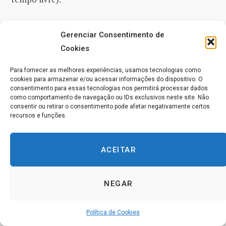
INSTRUÇÕES DETALHADAS PARA O
Gerenciar Consentimento de
PASSO 1
Cookies
Saiba com antecedência como você irá testar a si
Para fornecer as melhores experiências, usamos tecnologias como
cookies para armazenar e/ou acessar informações do dispositivo. O
mesmo depois de tentar acumular
uma sobrecarga de
consentimento para essas tecnologias nos permitirá processar dados
como comportamento de navegação ou IDs exclusivos neste site. Não
mana baixa
. Raramente você sente a sobrecarga,
consentir ou retirar o consentimento pode afetar negativamente certos
então testes têm que ser feitos. Decida se você tem
recursos e funções.
que trabalhar sozinho nos testes ou se é capaz de
encontrar outras pessoas com quem trabalhar. (Para
ACEITAR
esse propósito, uma reunião semanal de grupo é
excelente.) Avance agora e leia sobre o passo 3.
NEGAR
INSTRUÇÕES GERAIS PARA O PASSO 2
Política de Cookies