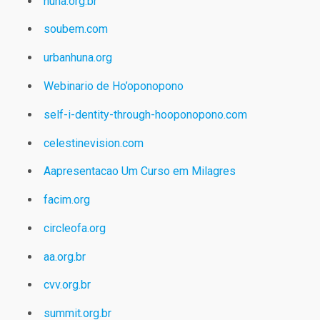
huna.org.br
soubem.com
urbanhuna.org
Webinario de Ho’oponopono
self-i-dentity-through-hooponopono.com
celestinevision.com
Aapresentacao Um Curso em Milagres
facim.org
circleofa.org
aa.org.br
cvv.org.br
summit.org.br