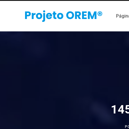
Página
145
P