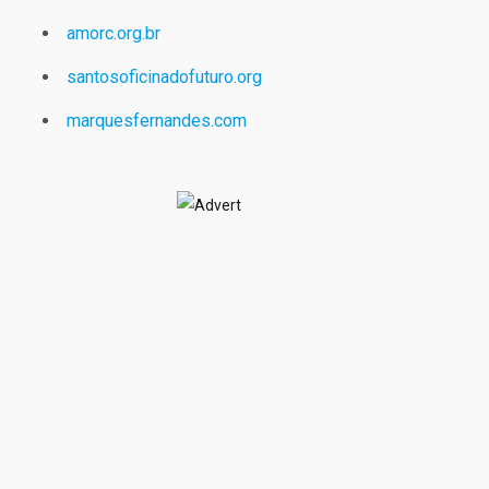
amorc.org.br
santosoficinadofuturo.org
marquesfernandes.com