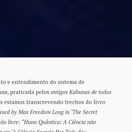
to e entendimento do sistema de
Huna
, praticada pelos
antigos Kahunas de todos
ós estamos transcrevendo trechos do livro
sed by Max Freedom Long in ‘The Secret
ção livre: “Huna Quântica: A Ciência não
em ‘A Ciência Secreta Por Trás dos