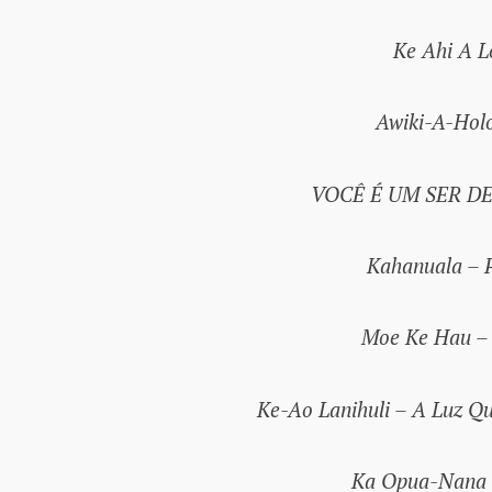
Ke Ahi A L
Awiki-A-Holo
VOCÊ É UM SER D
Kahanuala – P
Moe Ke Hau – 
Ke-Ao Lanihuli – A Luz Q
Ka Opua-Nana –