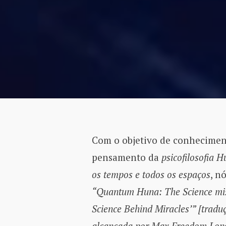
Com o objetivo de conhecimen
pensamento da
psicofilosofia 
os tempos e todos os espaços
, n
“Quantum Huna: The Science mis
Science Behind Miracles’” [tradu
alcançada por Max Freedom Long 