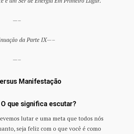
ê é um Ser de Energia Em Primeiro Lugar.
—–
nuação da Parte IX—–
—–
 Versus Manifestação
 O que significa escutar?
devemos lutar e uma meta que todos nós
anto, seja feliz com o que você é como