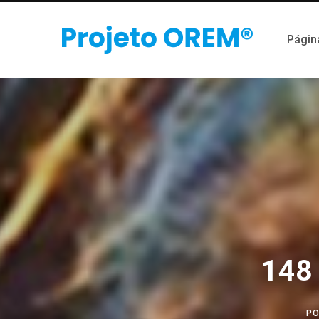
Página
148 
P