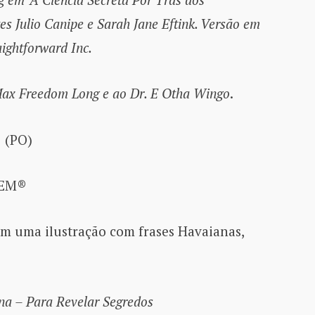
tes Julio Canipe e Sarah Jane Eftink. Versão em
aightforward Inc.
ax Freedom Long e ao Dr. E Otha Wingo
.
 (PO)
OREM®
m uma ilustração com frases Havaianas,
 – Para Revelar Segredos