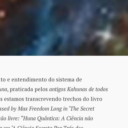
to e entendimento do sistema de
Huna
, praticada pelos
antigos Kahunas de todos
ós estamos transcrevendo trechos do livro
sed by Max Freedom Long in ‘The Secret
ção livre: “Huna Quântica: A Ciência não
em ‘A Ciência Secreta Por Trás dos