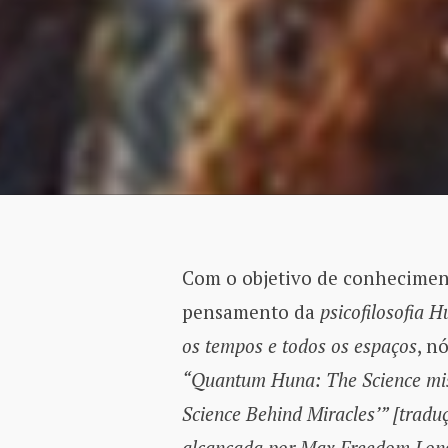
Com o objetivo de conhecimen
pensamento da
psicofilosofia 
os tempos e todos os espaços
, n
“Quantum Huna: The Science mis
Science Behind Miracles’” [tradu
alcançada por Max Freedom Long 