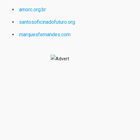
amorc.org.br
santosoficinadofuturo.org
marquesfernandes.com