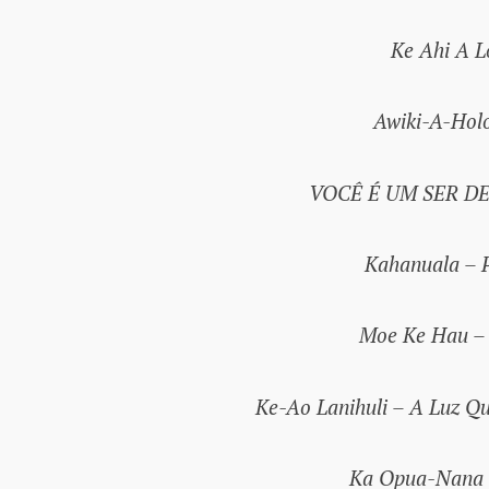
Ke Ahi A L
Awiki-A-Holo
VOCÊ É UM SER D
Kahanuala – P
Moe Ke Hau – 
Ke-Ao Lanihuli – A Luz Q
Ka Opua-Nana –