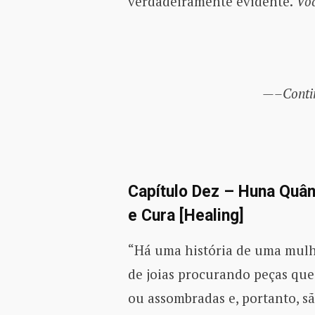
verdadeiramente evidente.
Voc
—–Contin
Capítulo Dez – Huna Quâ
e Cura [Healing]
“Há uma história de uma mul
de joias procurando peças que
ou assombradas e, portanto, s