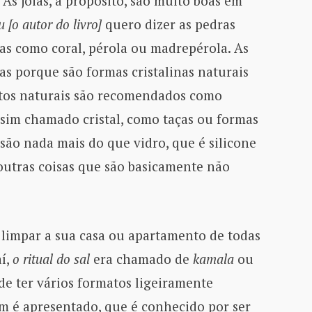
 As joias, a propósito, são muito boas em
u [o autor do livro]
quero dizer as pedras
sas como coral, pérola ou madrepérola. As
as porque são formas cristalinas naturais
ntos naturais são recomendados como
sim chamado cristal, como taças ou formas
 são nada mais do que vidro, que é silicone
 outras coisas que são basicamente não
 limpar a sua casa ou apartamento de todas
aí,
o ritual do sal
era chamado de
kamala
ou
e ter vários formatos ligeiramente
um é apresentado, que é conhecido por ser