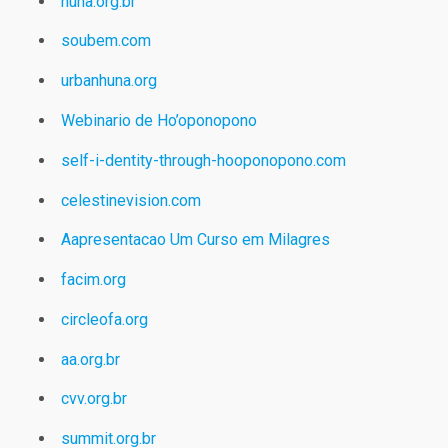
huna.org.br
soubem.com
urbanhuna.org
Webinario de Ho’oponopono
self-i-dentity-through-hooponopono.com
celestinevision.com
Aapresentacao Um Curso em Milagres
facim.org
circleofa.org
aa.org.br
cvv.org.br
summit.org.br