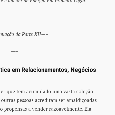
ê é um Ser de Energia Em Primeiro Lugar.
—–
uação da Parte XII—–
—–
ntica em Relacionamentos, Negócios
her que tem acumulado uma vasta coleção
 outras pessoas acreditam ser amaldiçoadas
ão propensas a vender razoavelmente. Ela