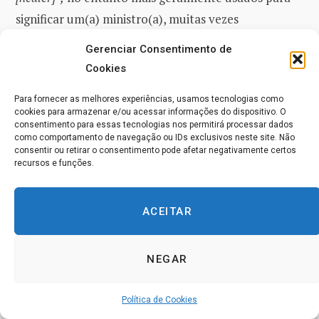
significar um(a) ministro(a), muitas vezes
considerado(a) como tendo
dons de cura [healing] ou
Gerenciar Consentimento de
profecia
.
Cookies
Para fornecer as melhores experiências, usamos tecnologias como
O(a) ho’ōla, também um(a) parente, era capaz de
cookies para armazenar e/ou acessar informações do dispositivo. O
contar com um longo conhecimento sobre assuntos
consentimento para essas tecnologias nos permitirá processar dados
como comportamento de navegação ou IDs exclusivos neste site. Não
familiares.
consentir ou retirar o consentimento pode afetar negativamente certos
recursos e funções.
Ho’ohalahala
ACEITAR
Culpar ou reclamar. Encontrar erro.
NEGAR
Ho’omalu
Um recesso, um período de reflexão.
Política de Cookies
Em
Ho’oponopono
, um
ho’omalu
pode ser chamado