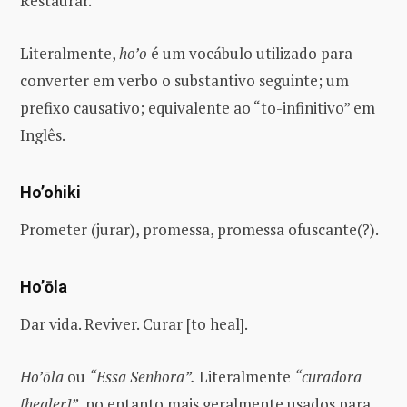
Restaurar.
Literalmente,
ho
’
o
é um vocábulo utilizado para
converter em verbo o substantivo seguinte; um
prefixo causativo; equivalente ao “to-infinitivo” em
Inglês.
Ho’ohiki
Prometer (jurar), promessa, promessa ofuscante(?).
Ho’ōla
Dar vida. Reviver. Curar [to heal].
Ho’ōla
ou
“Essa Senhora”.
Literalmente
“curadora
[healer]”,
no entanto mais geralmente usados para