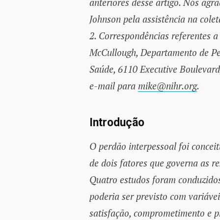
anteriores desse artigo. Nós agr
Johnson pela assistência na col
2. Correspondências referentes a
McCullough, Departamento de Pes
Saúde, 6110 Executive Boulevard,
e-mail para
mike@nihr.org
.
Introdução
O perdão interpessoal foi concei
de dois fatores que governa as r
Quatro estudos foram conduzidos
poderia ser previsto com variávei
satisfação, comprometimento e pr