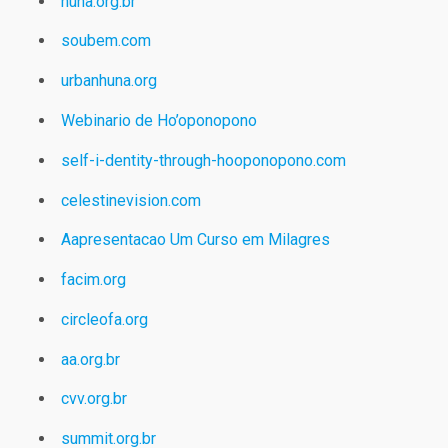
huna.org.br
soubem.com
urbanhuna.org
Webinario de Ho’oponopono
self-i-dentity-through-hooponopono.com
celestinevision.com
Aapresentacao Um Curso em Milagres
facim.org
circleofa.org
aa.org.br
cvv.org.br
summit.org.br