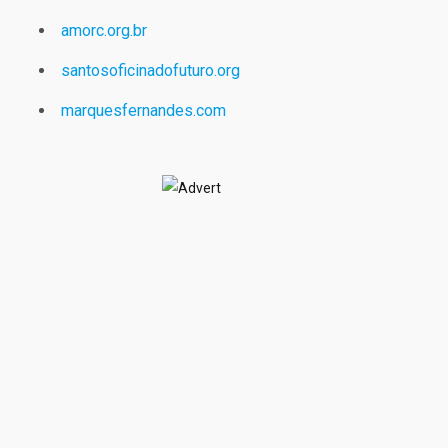
amorc.org.br
santosoficinadofuturo.org
marquesfernandes.com