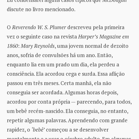
discute no livro mencionado.
O
Reverendo W. S. Plumer
descreveu pela primeira
vez o seguinte caso na revista
Harper’s Magazine em
1860
:
Mary Reynolds
, uma jovem normal de dezoito
anos, sofria de convulsões há um ano. Então,
enquanto lia em um prado um dia, ela perdeu a
consciência. Ela acordou cega e surda. Essa aflição
passou em três meses. Certa manhã, ela não
conseguia ser acordada. Algumas horas depois,
acordou por conta própria — parecendo, para todos,
um bebê recém-nascido. Ela conseguia, no entanto,
repetir algumas palavras. Aprendendo com grande
rapidez, o
‘bebê’
começou a se desenvolver
mentalmente e a usar o cérebro adulto. Em algumas