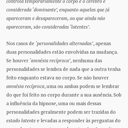
controla temporariamente o corpo e o c
é
rebro
é
considerada ‘dominante’, enquanto aquelas que j
á
apareceram e desapareceram, ou que ainda n
ã
o
apareceram, s
ã
o consideradas ‘latentes’.
Nos casos de
‘personalidades alternadas’
, apenas
duas personalidades estão envolvidas na mudança.
Se houver
‘amnésia recíproca’
, nenhuma das
personalidades se lembra de nada que a outra tenha
feito enquanto estava no corpo. Se não houver
amnésia recíproca
, uma ou ambas podem se lembrar
do que foi feito no corpo durante a sua ausência. Sob
a influência da hipnose, uma ou mais dessas
personalidades geralmente podem ser trazidas do
estado latente
e levadas a responder às perguntas do