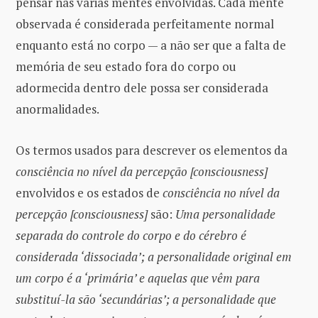
pensar nas várias mentes envolvidas. Cada mente
observada é considerada perfeitamente normal
enquanto está no corpo — a não ser que a falta de
memória de seu estado fora do corpo ou
adormecida dentro dele possa ser considerada
anormalidades.
Os termos usados ​​para descrever os elementos da
consci
ê
ncia no nível da percepção [consciousness]
envolvidos e os estados de
consci
ê
ncia no nível da
percepção [consciousness]
são:
Uma personalidade
separada do controle do corpo e do c
é
rebro
é
considerada ‘dissociada’; a personalidade original em
um corpo
é
a ‘prim
á
ria’ e aquelas que v
ê
m para
substitu
í
-la s
ã
o ‘secund
á
rias’; a personalidade que