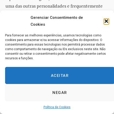
uma das outras personalidades e frequentemente
atrapalhasse o procedimento iniciado durante a
Gerenciar Consentimento de
investigação hipnótica. Ela se considerava
uma
Cookies
personalidade separada e distinta
e se lembrava de
Para fornecer as melhores experiências, usamos tecnologias como
tudo o que havia feito através do corpo ou com ele
cookies para armazenar e/ou acessar informações do dispositivo. O
durante a noite. Ela dizia que aprendia o que as
consentimento para essas tecnologias nos permitirá processar dados
como comportamento de navegação ou IDs exclusivos neste site. Não
outras personalidades
(exceto B4)
estavam fazendo
consentir ou retirar o consentimento pode afetar negativamente certos
recursos e funções.
lendo as suas mentes quando ela achava seus
pensamentos interessantes. Quando elas estavam
lendo um livro de que ela não gostava, ela parava de
ACEITAR
ler as suas mentes e se divertia com os seus próprios
pensamentos. Ela não gostava de
B1
e
NEGAR
frequentemente a impunha alucinações visuais e
certos automatismos motores. Às vezes, ela
Política de Cookies
controlava a voz de
B1
; frequentemente, ela forçava