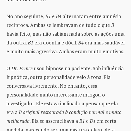
No ano seguinte,
B1
e
B4
alternaram entre amnésia
recíproca. Ambas se lembravam de tudo o que
B
havia feito, mas não sabiam nada sobre as ações uma
da outra.
B1
era doentia e dócil.
B4
era mais saudável
e muito mais agressiva. Ambas eram muito emotivas.
O
Dr. Prince
usou hipnose na paciente. Sob influência
hipnótica, outra personalidade veio à tona. Ela
conversava livremente. No entanto, essa
personalidade muito interessante intrigou o
investigador. Ele estava inclinado a pensar que ela
era a
B original restaurada à condição normal
e muito
melhorada
. Ela se assemelhava a
B1
e
B4
em certa
medida, parecendo ser uma mistura delas e de si