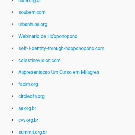
huna.org.br
soubem.com
urbanhuna.org
Webinario de Ho’oponopono
self-i-dentity-through-hooponopono.com
celestinevision.com
Aapresentacao Um Curso em Milagres
facim.org
circleofa.org
aa.org.br
cvv.org.br
summit.org.br