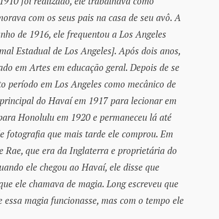
1910 foi realizado, ele trabalhava como
morava com os seus pais na casa de seu avô. A
unho de 1916, ele frequentou a Los Angeles
mal Estadual de Los Angeles]. Após dois anos,
ado em Artes em educação geral. Depois de se
rto período em Los Angeles como mecânico de
 principal do Havaí em 1917 para lecionar em
 para Honolulu em 1920 e permaneceu lá até
e fotografia que mais tarde ele comprou. Em
e Rae, que era da Inglaterra e proprietária do
ando ele chegou ao Havaí, ele disse que
 que ele chamava de magia. Long escreveu que
ue essa magia funcionasse, mas com o tempo ele