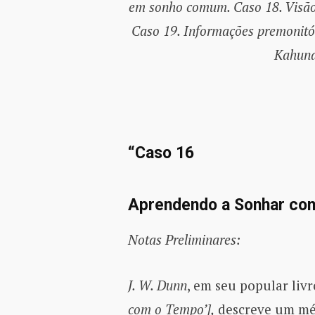
em sonho comum. Caso 18. Visão 
Caso 19. Informações premonitór
Kahuna:
“
Caso 16
Aprendendo a Sonhar com
Notas Preliminares:
J. W. Dunn
, em seu popular liv
com o Tempo’],
descreve um mét