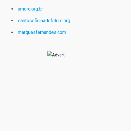
amorc.org.br
santosoficinadofuturo.org
marquesfernandes.com