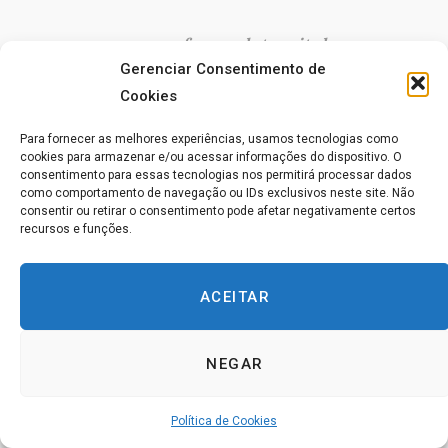
…
a mana ou força eletrovital no
Gerenciar Consentimento de
homem, quando elevada à voltagem
Cookies
máxima, pode ser usada para
Para fornecer as melhores experiências, usamos tecnologias como
transformar a matéria visível em forma
cookies para armazenar e/ou acessar informações do dispositivo. O
invisível e vice-versa.
consentimento para essas tecnologias nos permitirá processar dados
como comportamento de navegação ou IDs exclusivos neste site. Não
consentir ou retirar o consentimento pode afetar negativamente certos
recursos e funções.
Seres vivos têm sido frequentemente usados ​​como
aportes e têm variado de minúsculos insetos a
ACEITAR
pássaros, peixes, animais e homens. Objetos quentes
foram distribuídos e permaneceram quentes ao
NEGAR
chegarem.
Os Casos:
Política de Cookies