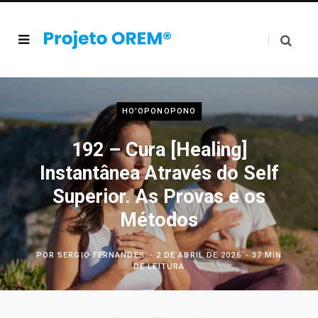
HO'OPONOPONO
192 – Cura [Healing]
Instantânea Através do Self
Superior. As Provas e os
Métodos
POR
SERGIO FERNANDES
2 DE ABRIL DE 2026
37 MIN
DE LEITURA